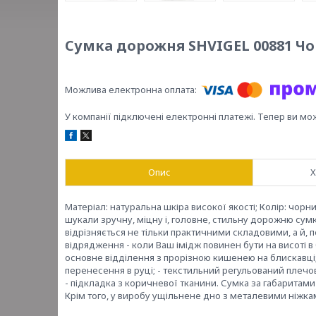
Сумка дорожня SHVIGEL 00881 Ч
У компанії підключені електронні платежі. Тепер ви мо
Опис
Х
Матеріал: натуральна шкіра високої якості; Колір: чорн
шукали зручну, міцну і, головне, стильну дорожню сумк
відрізняється не тільки практичними складовими, а й, 
відрядження - коли Ваш імідж повинен бути на висоті в 
основне відділення з прорізною кишенею на блискавці; -
перенесення в руці; - текстильний регульований плечо
- підкладка з коричневої тканини. Сумка за габаритами
Крім того, у виробу ущільнене дно з металевими ніжка