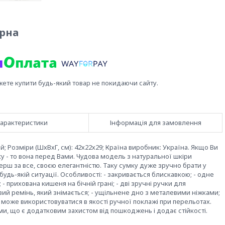
орна
жете купити будь-який товар не покидаючи сайту.
арактеристики
Інформація для замовлення
ий; Розміри (ШхВхГ, см): 42х22х29; Країна виробник: Україна. Якщо Ви
у - то вона перед Вами. Чудова модель з натуральної шкіри
перш за все, своєю елегантністю. Таку сумку дуже зручно брати у
будь-якій ситуації. Особливості: - закривається блискавкою; - одне
 прихована кишеня на бічній грані; - дві зручні ручки для
вий ремінь, який знімається; - ущільнене дно з металевими ніжками;
 може використовуватися в якості ручної поклажі при перельотах.
ми, що є додатковим захистом від пошкоджень і додає стійкості.