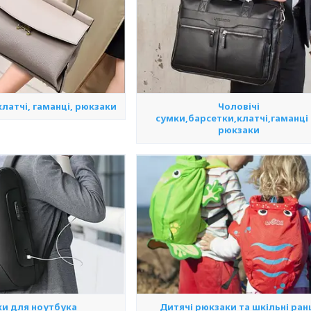
клатчі, гаманці, рюкзаки
Чоловічі
сумки,барсетки,клатчі,гаманці
рюкзаки
ки для ноутбука
Дитячі рюкзаки та шкільні ран