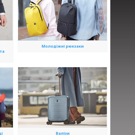
Молодіжні рюкзаки
 та
ці
Валізи