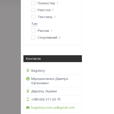
Полиэстер
1
Рипстоп
1
Текстиль
1
Тип
Рюкзак
1
Спортивний
2
Контакти
Bagstory
Мірошніченко Дмитро
Євгенович
Дергачи, Україна
+380 (63) 311-02-75
bagstory.com.ua@gmail.com