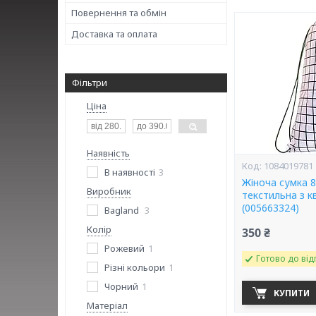
Повернення та обмін
Доставка та оплата
Фільтри
Ціна
Наявність
1084019781
В наявності
3
Жіноча сумка 8
Виробник
текстильна з 
(005663324)
Bagland
3
Колір
350 ₴
Рожевий
1
Готово до від
Різні кольори
1
Чорний
1
КУПИТИ
Матеріал