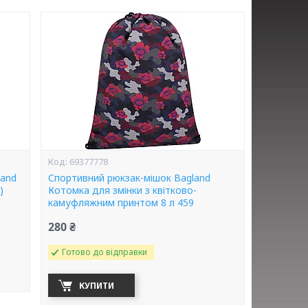
69377778
land
Спортивний рюкзак-мішок Bagland
)
Котомка для змінки з квітково-
камуфляжним принтом 8 л 459
280 ₴
Готово до відправки
КУПИТИ