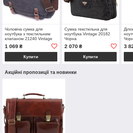
Чоловіча сумка для
Сумка текстильна для
Діло
ноутбука з текстильним
ноутбука Vintage 20182
ноут
клапаном 21240 Vintage
Чорна
Чор
Чорна
1 069
2 070
3 8
₴
₴
Купити
Купити
Акційні пропозиції та новинки