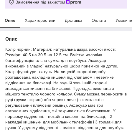
Замовлення під захистом
Опис
Характеристики
Доставка
Оплата
Умови п
Опис
Колір чорний; Матеріал: натуральна шкіра високої якості;
Розміри: 40.5 на 30.5 на 12.5 см. Вмістка чоловіча
багатофункціональна сумка для ноутбука. Аксесуар
виконаний з гладкої натуральної шкіри приємної на дотик.
Колір фурнітури: латунь. На лицевій стороні виробу
розташована накладна кишеня під клапаном і невелике
відділення на блискавці. На задній зовнішній стороні
знаходиться кишеня на блискавці. Підкладка виконана з
міцного текстилю чорного кольору. Сумку можна переносити в
руці (ручки шкіряні) або через плече (в комплекті є,
регульований плечовий ремінь). Аксесуар має три
автономних відділення, які закриваються блискавками. У
першому відділенні: - потайна кишеня на блискавці; - 2
накладні кишеньки для мобільних телефонів і 3 тримачі для
ручок. У другому відділенні: - вмістке відділення для ноутбука