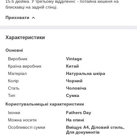
15.6 дюйма. У третьому відділенні: - потайна кишеня на
блискавці на задній стінці.
Приховати
Характеристики
Основні
Виробник
Vintage
Країна виробник
Китай
Матеріал
Натуральна шкіра
Колір
Чорний
Стать
Чоловіча
Тип
Сумка
Користувальницькі характеристики
Іконки
Fathers Day
Можна носити
На спині
Особливості сумки
Вміщує А4, Діловий стиль,
Для документів