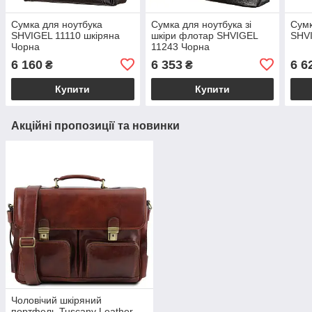
Сумка для ноутбука
Сумка для ноутбука зі
Сумк
SHVIGEL 11110 шкіряна
шкіри флотар SHVIGEL
SHV
Чорна
11243 Чорна
6 160
6 353
6 6
₴
₴
Купити
Купити
Акційні пропозиції та новинки
Чоловічий шкіряний
портфель Tuscany Leather