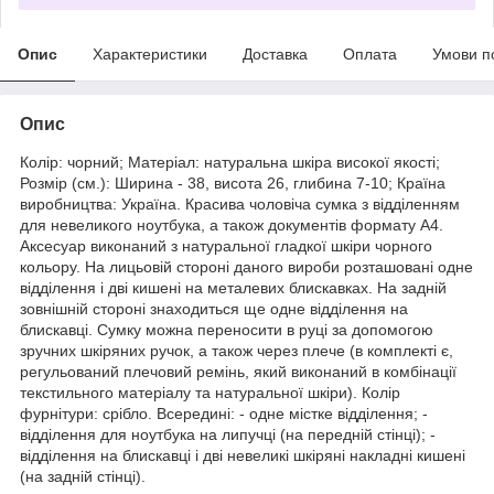
Опис
Характеристики
Доставка
Оплата
Умови п
Опис
Колір: чорний; Матеріал: натуральна шкіра високої якості;
Розмір (см.): Ширина - 38, висота 26, глибина 7-10; Країна
виробництва: Україна. Красива чоловіча сумка з відділенням
для невеликого ноутбука, а також документів формату А4.
Аксесуар виконаний з натуральної гладкої шкіри чорного
кольору. На лицьовій стороні даного вироби розташовані одне
відділення і дві кишені на металевих блискавках. На задній
зовнішній стороні знаходиться ще одне відділення на
блискавці. Сумку можна переносити в руці за допомогою
зручних шкіряних ручок, а також через плече (в комплекті є,
регульований плечовий ремінь, який виконаний в комбінації
текстильного матеріалу та натуральної шкіри). Колір
фурнітури: срібло. Всередині: - одне містке відділення; -
відділення для ноутбука на липучці (на передній стінці); -
відділення на блискавці і дві невеликі шкіряні накладні кишені
(на задній стінці).