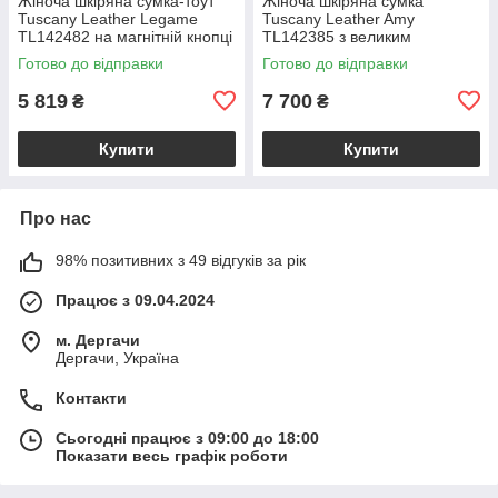
Жіноча шкіряна сумка-тоут
Жіноча шкіряна сумка
Tuscany Leather Legame
Tuscany Leather Amy
TL142482 на магнітній кнопці
TL142385 з великим
з плечовим ременем,
відділенням і плечовим
Готово до відправки
Готово до відправки
коралова BS2482_1_105
ременем, бежева
BS2385_1_98
5 819
7 700
₴
₴
Купити
Купити
Про нас
98% позитивних з 49 відгуків за рік
Працює з 09.04.2024
м. Дергачи
Дергачи, Україна
Контакти
Сьогодні працює з 09:00 до 18:00
Показати весь графік роботи