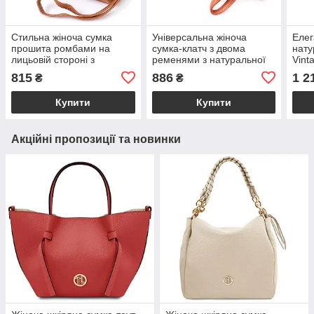
Стильна жіноча сумка
Універсальна жіноча
Елег
прошита ромбами на
сумка-клатч з двома
нату
лицьовій стороні з
ременями з натуральної
Vint
натуральної шкіри Vintage
шкіри Vintage 22645 Руда
815
886
1 2
₴
₴
22809 Рудий
Купити
Купити
Акційні пропозиції та новинки