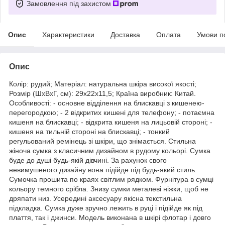
Замовлення під захистом
Опис
Характеристики
Доставка
Оплата
Умови п
Опис
Колір: рудий; Матеріал: натуральна шкіра високої якості;
Розмір (ШхВхГ, см): 29х22х11,5; Країна виробник: Китай.
Особливості: - основне відділення на блискавці з кишенею-
перегородкою; - 2 відкритих кишені для телефону; - потаємна
кишеня на блискавці; - відкрита кишеня на лицьовій стороні; -
кишеня на тильній стороні на блискавці; - тонкий
регульований ремінець зі шкіри, що знімається. Стильна
жіноча сумка з класичним дизайном в рудому кольорі. Сумка
буде до душі будь-якій дівчині. За рахунок свого
невимушеного дизайну вона підійде під будь-який стиль.
Сумочка прошита по краях світлим рядком. Фурнітура в сумці
кольору темного срібла. Знизу сумки металеві ніжки, щоб не
дряпати низ. Усередині аксесуару якісна текстильна
підкладка. Сумка дуже зручно лежить в руці і підійде як під
плаття, так і джинси. Модель виконана в шкірі флотар і довго