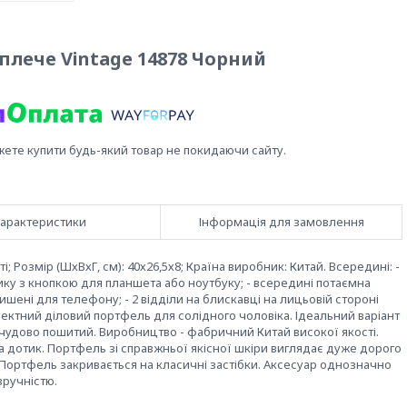
плече Vintage 14878 Чорний
жете купити будь-який товар не покидаючи сайту.
арактеристики
Інформація для замовлення
і; Розмір (ШхВхГ, см): 40х26,5х8; Країна виробник: Китай. Всередині: -
тику з кнопкою для планшета або ноутбуку; - всередині потаємна
 кишені для телефону; - 2 відділи на блискавці на лицьовій стороні
Ефектний діловий портфель для солідного чоловіка. Ідеальний варіант
і чудово пошитий. Виробництво - фабричний Китай високої якості.
а дотик. Портфель зі справжньої якісної шкіри виглядає дуже дорого
к. Портфель закривається на класичні застібки. Аксесуар однозначно
зручністю.