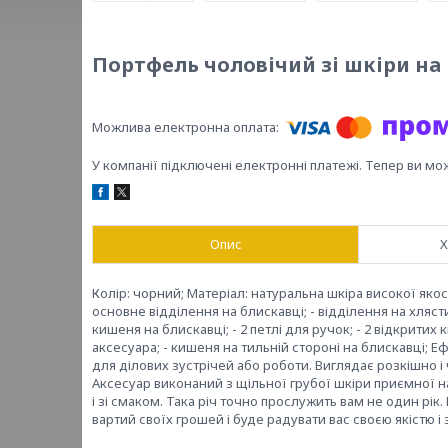
Портфель чоловічий зі шкіри на 
У компанії підключені електронні платежі. Тепер ви мо
Опис
Х
Колір: чорний; Матеріал: натуральна шкіра високої якост
основне відділення на блискавці; - відділення на хляс
кишеня на блискавці; - 2 петлі для ручок; - 2 відкритих
аксесуара; - кишеня на тильній стороні на блискавці; 
для ділових зустрічей або роботи. Виглядає розкішно 
Аксесуар виконаний з щільної грубої шкіри приємної н
і зі смаком. Така річ точно прослужить вам не один рі
вартий своїх грошей і буде радувати вас своєю якістю і 