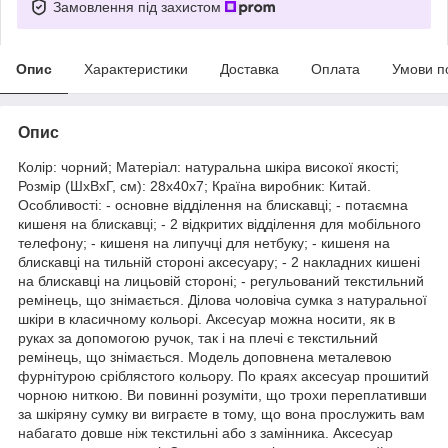
Замовлення під захистом
Опис
Характеристики
Доставка
Оплата
Умови п
Опис
Колір: чорний; Матеріал: натуральна шкіра високої якості;
Розмір (ШхВхГ, см): 28х40х7; Країна виробник: Китай.
Особливості: - основне відділення на блискавці; - потаємна
кишеня на блискавці; - 2 відкритих відділення для мобільного
телефону; - кишеня на липучці для нетбуку; - кишеня на
блискавці на тильній стороні аксесуару; - 2 накладних кишені
на блискавці на лицьовій стороні; - регульований текстильний
ремінець, що знімається. Ділова чоловіча сумка з натуральної
шкіри в класичному кольорі. Аксесуар можна носити, як в
руках за допомогою ручок, так і на плечі є текстильний
ремінець, що знімається. Модель доповнена металевою
фурнітурою сріблястого кольору. По краях аксесуар прошитий
чорною ниткою. Ви повинні розуміти, що трохи переплативши
за шкіряну сумку ви виграєте в тому, що вона прослужить вам
набагато довше ніж текстильні або з замінника. Аксесуар