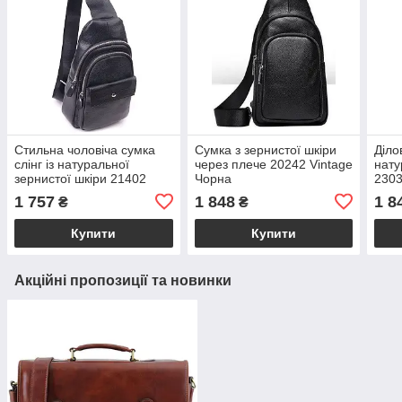
Стильна чоловіча сумка
Сумка з зернистої шкіри
Діло
слінг із натуральної
через плече 20242 Vintage
нату
зернистої шкіри 21402
Чорна
230
Vintage Чорний
1 757
1 848
1 8
₴
₴
Купити
Купити
Акційні пропозиції та новинки