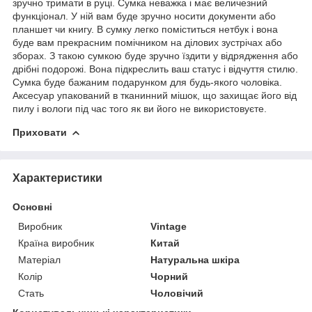
зручно тримати в руці. Сумка неважка і має величезний
функціонал. У ній вам буде зручно носити документи або
планшет чи книгу. В сумку легко поміститься нетбук і вона
буде вам прекрасним помічником на ділових зустрічах або
зборах. З такою сумкою буде зручно їздити у відрядження або
дрібні подорожі. Вона підкреслить ваш статус і відчуття стилю.
Сумка буде бажаним подарунком для будь-якого чоловіка.
Аксесуар упакований в тканинний мішок, що захищає його від
пилу і вологи під час того як ви його не використовуєте.
Приховати
Характеристики
Основні
Виробник
Vintage
Країна виробник
Китай
Матеріал
Натуральна шкіра
Колір
Чорний
Стать
Чоловічий