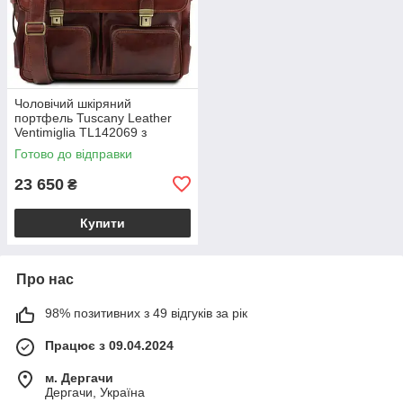
Чоловічий шкіряний
портфель Tuscany Leather
Ventimiglia TL142069 з
передніми кишенями та
Готово до відправки
плечовим ременем,
коричневий BS2069_1_1
23 650
₴
Купити
Про нас
98% позитивних з 49 відгуків за рік
Працює з 09.04.2024
м. Дергачи
Дергачи, Україна