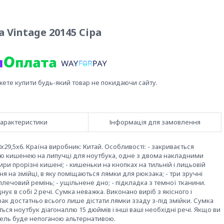
Vintage 20145 Сіра
жете купити будь-який товар не покидаючи сайту.
арактеристики
Інформація для замовлення
38х29,5х6. Країна виробник: Китай. Особливості: - закривається
ною кишенею на липучці для ноутбука, одне з двома накладними
ри прорізні кишені; - кишеньки на кнопках на тильній і лицьовій
я на змійці, в яку поміщаються лямки для рюкзака; - три зручні
плечовий ремінь; - ущільнене дно; - підкладка з темної тканини.
 в собі 2 речі. Сумка неважка. Виконано виріб з якісного і
ак достатньо всього лише дістати лямки ззаду з-під змійки. Сумка
иться ноутбук діагоналлю 15 дюймів і інші ваші необхідні речі. Якщо ви
дель буде непоганою альтернативою.