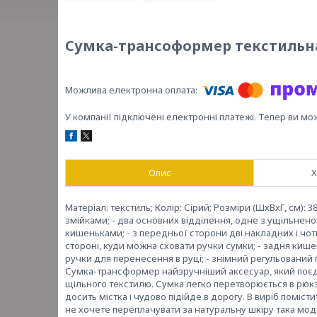
Сумка-трансоформер текстильна 
У компанії підключені електронні платежі. Тепер ви мо
Опис
Х
Матеріал: текстиль; Колір: Сірий; Розміри (ШхВхГ, см): 
змійками; - два основних відділення, одне з ущільне
кишеньками; - з передньої сторони дві накладних і чоти
стороні, куди можна сховати ручки сумки; - задня кишен
ручки для перенесення в руці; - знімний регульований 
Сумка-трансформер найзручніший аксесуар, який поєднує
щільного текстилю. Сумка легко перетворюється в рюкз
досить містка і чудово підійде в дорогу. В виріб поміст
не хочете переплачувати за натуральну шкіру така мо