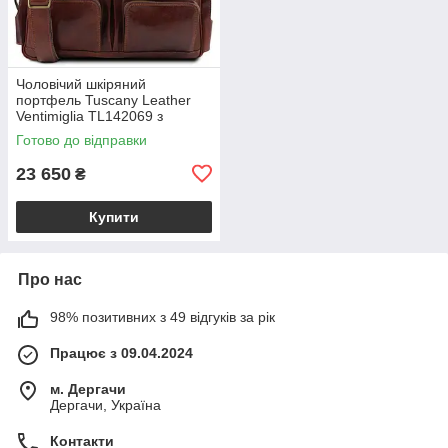
Чоловічий шкіряний
портфель Tuscany Leather
Ventimiglia TL142069 з
передніми кишенями та
Готово до відправки
плечовим ременем,
коричневий BS2069_1_1
23 650
₴
Купити
Про нас
98% позитивних з 49 відгуків за рік
Працює з 09.04.2024
м. Дергачи
Дергачи, Україна
Контакти