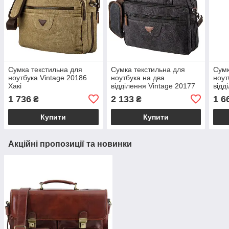
Сумка текстильна для
Сумка текстильна для
Сумк
ноутбука Vintage 20186
ноутбука на два
ноут
Хакі
відділення Vintage 20177
відд
Чорна
Зел
1 736
2 133
1 6
₴
₴
Купити
Купити
Акційні пропозиції та новинки