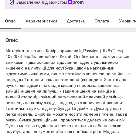
Замовлення під захистом
Опис
Характеристики
Доставка
Оплата
Умови п
Опис
Матеріал: текстиль; Колір коричневий; Розміри (ШхВхГ, см):
40х29х3. Країна виробник: Китай. Особливості: - закривається
змійками; - два основних відділення, одне з ущільненою
кишенею на липучці для ноутбука і двома накладними
відкритими кишенями, одне з потайною кишенею на змійці; - з
передньої сторони накладна кишеня (всередині: 3 петлі для
ручок і дві відкриті накладні кишені) і прорізна кишеня на
змійці і кишеня на липучці; - задня кишеня на змійці на
тильній стороні; - знімний регульований плечовий ремінь; -
ремінець на
валізу
ззаду; - підкладка з коричневої тканини.
Текстильна сумка під ноутбук до 15 дюймів. Дуже зручна і
легка модель. Виріб ви можете носити як через плече, так і в
руках. Сумка дуже щільна і проноситься далеко не один рік.
Сумка має два відділення і легко вмістить в себе не тільки
ноутбук, але і документи або інші необхідні речі. Модель