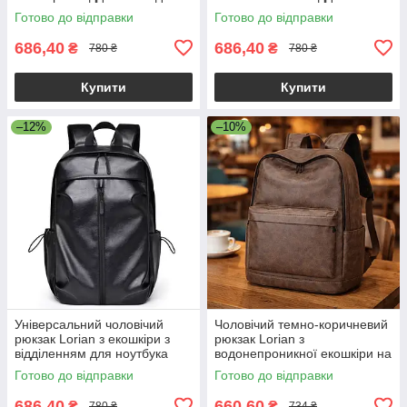
ноутбука та бічними
для ноутбука LR 4328 BN
Готово до відправки
Готово до відправки
кишенями
686,40
686,40
₴
₴
780 ₴
780 ₴
Купити
Купити
–12%
–10%
Універсальний чоловічий
Чоловічий темно-коричневий
рюкзак Lorian з екошкіри з
рюкзак Lorian з
відділенням для ноутбука
водонепроникної екошкіри на
водонепроникний чорний LR
регульованих лямках LR
Готово до відправки
Готово до відправки
4328 BK
4128 BND
686,40
660,60
₴
₴
780 ₴
734 ₴