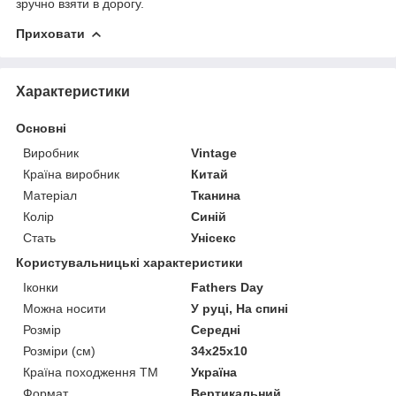
зручно взяти в дорогу.
Приховати
Характеристики
Основні
Виробник
Vintage
Країна виробник
Китай
Матеріал
Тканина
Колір
Синій
Стать
Унісекс
Користувальницькі характеристики
Іконки
Fathers Day
Можна носити
У руці, На спині
Розмір
Середні
Розміри (см)
34х25х10
Країна походження ТМ
Україна
Формат
Вертикальний