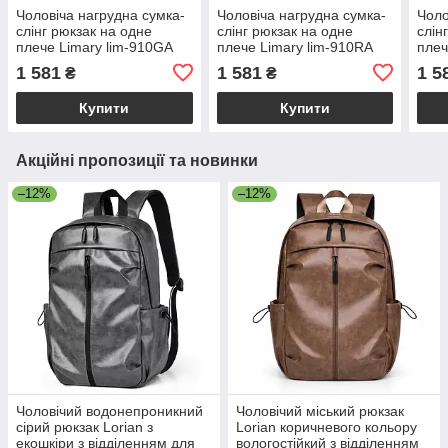
Чоловіча нагрудна сумка-
Чоловіча нагрудна сумка-
Чоло
слінг рюкзак на одне
слінг рюкзак на одне
слін
плече Limary lim-910GA
плече Limary lim-910RA
плеч
1 581
1 581
1 5
₴
₴
Купити
Купити
Акційні пропозиції та новинки
–12%
–12%
Чоловічий водонепроникний
Чоловічий міський рюкзак
сірий рюкзак Lorian з
Lorian коричневого кольору
екошкіри з відділенням для
вологостійкий з відділенням