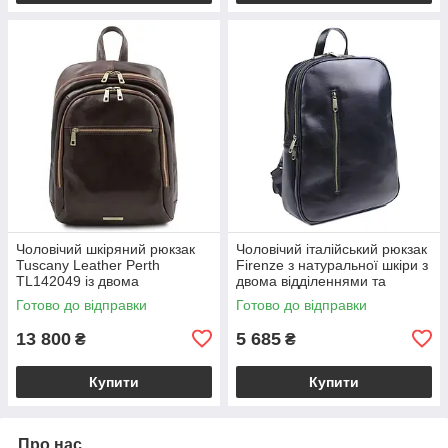
Чоловічий шкіряний рюкзак
Чоловічий італійський рюкзак
Tuscany Leather Perth
Firenze з натуральної шкіри з
TL142049 із двома
двома відділеннями та
відділеннями на блискавці,
фронтальною кишенею,
Готово до відправки
Готово до відправки
темно-коричневий
чорний VL2220-05-31
BS2049_1_5
13 800
5 685
₴
₴
Купити
Купити
Про нас