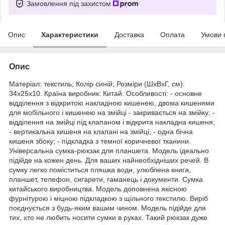
Замовлення під захистом
Опис
Характеристики
Доставка
Оплата
Умови 
Опис
Матеріал: текстиль; Колір синій; Розміри (ШхВхГ, см):
34х25х10. Країна виробник: Китай. Особливості: - основне
відділення з відкритою накладною кишенею, двома кишенями
для мобільного і кишенею на змійці - закривається на змійку; -
відділення на змійці під клапаном і відкрита накладна кишеня;
- вертикальна кишеня на клапані на змійці; - одна бічна
кишеня збоку; - підкладка з темної коричневої тканини.
Універсальна сумка-рюкзак для планшета. Модель ідеально
підійде на кожен день. Для ваших найнеобхідніших речей. В
сумку легко поміститься пляшка води, улюблена книга,
планшет, телефон, сигарети, гаманець і документи. Сумка
китайського виробництва. Модель доповнена якісною
фурнітурою і міцною підкладкою з щільного текстилю. Виріб
поєднується з будь-яким вашим чином. Модель підійде для
тих, хто не любить носити сумки в руках. Такий рюкзак дуже