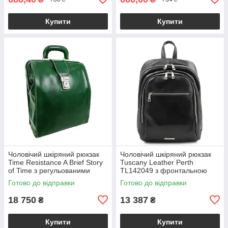
Купити
Купити
Чоловічий шкіряний рюкзак
Чоловічий шкіряний рюкзак
Time Resistance A Brief Story
Tuscany Leather Perth
of Time з регульованими
TL142049 з фронтальною
лямками, зелений
кишенею на блискавці,
Готово до відправки
Готово до відправки
BS5216601
чорний BS2049_1_2
18 750
13 387
₴
₴
Купити
Купити