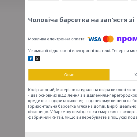
Чоловіча барсетка на зап'ястя зі
У компанії підключені електронні платежі. Тепер ви мо
Опис
Х
Колір чорний; Матеріал: натуральна шкіра високої якості
- два основних відділення з відділенням-перегородкою 
кредиток і відкрита кишеня; - в далекому: кишеня на бли
Горизонтальна барсетка м'яка на дотик. Виріб ідеально 
візитницю. У барсетку поміщається смартфон і паспорт.
фабричний Китай. Якщо ви перебуваєте в пошуках под