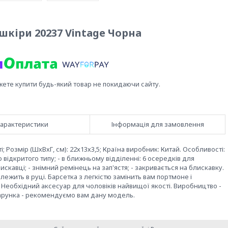
 шкіри 20237 Vintage Чорна
жете купити будь-який товар не покидаючи сайту.
арактеристики
Інформація для замовлення
; Розмір (ШхВхГ, см): 22х13х3,5; Країна виробник: Китай. Особливості:
відкритого типу; - в ближньому відділенні: 6 осередків для
скавці; - знімний ремінець на зап'ястя; - закривається на блискавку.
лежить в руці. Барсетка з легкістю замінить вам портмоне і
 Необхідний аксесуар для чоловіків найвищої якості. Виробництво -
арунка - рекомендуємо вам дану модель.