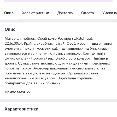
Опис
Характеристики
Доставка
Оплата
Умови п
Опис
Матеріал: нейлон; Сірий колір Розміри (ШхВхГ, см):
22,5х30х4. Країна виробник: Китай. Особливості: - два знімних
елемента (чохол і
косметичка
); - дві кишеньки на блискавці; -
закривається на липучку і хлястик з кнопкою. Компактний і
функціональний органайзер. Виріб сірого кольору. Підійде в
дорогу. Сумка стане знахідкою для мандрівників і практичних
чоловіків і жінок. Аксесуар виконаний з якісних матеріалів і
прослужить вам далеко не один рік. Органайзер стане
найулюбленішим аксесуаром. Виріб буде хорошим
подарунком для ваших близьких.
Приховати
Характеристики