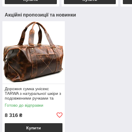
Акційні пропозиції та новинки
Дорожня сумка унісекс
TARWA з натуральної шкіри з
подовженими ручками та
плечовим ременем, коньячна
Готово до відправки
BSRYv-0320-4lx
8 316
₴
Купити