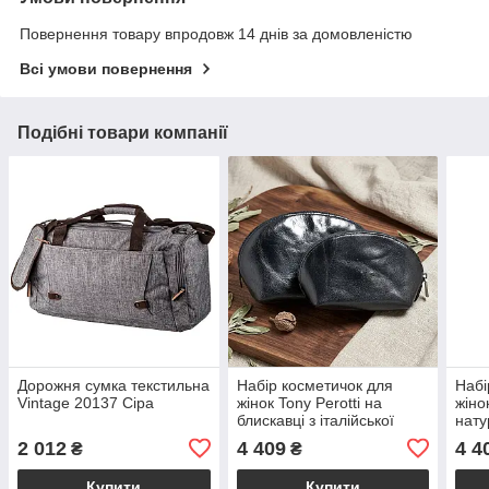
Повернення товару впродовж 14 днів за домовленістю
Всі умови повернення
Подібні товари компанії
Дорожня сумка текстильна
Набір косметичок для
Набі
Vintage 20137 Сіра
жінок Tony Perotti на
жінок
блискавці з італійської
нату
гладкої шкіри Чорний 1583
на б
2 012
4 409
4 4
₴
₴
Italico (BS90039)
Кор
(BS9
Купити
Купити