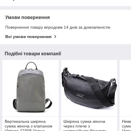
Умови повернення
Повернення товару впродовж 14 днів за домовленістю
Всі умови повернення
Подібні товари компанії
Вертикальна шкіряна
Шкіряна сумка жіноча
Неве
сумка жіноча з клапаном
через плече з
сумк
Vintage 22308 Чорна
незвичайним бігунком
Чор