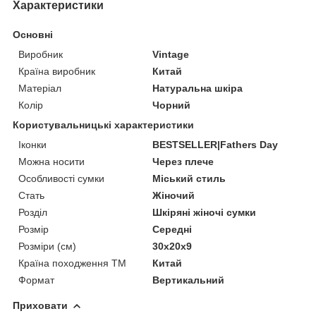
Характеристики
Основні
Виробник
Vintage
Країна виробник
Китай
Матеріал
Натуральна шкіра
Колір
Чорний
Користувальницькі характеристики
Іконки
BESTSELLER|Fathers Day
Можна носити
Через плече
Особливості сумки
Міський стиль
Стать
Жіночий
Розділ
Шкіряні жіночі сумки
Розмір
Середні
Розміри (см)
30х20х9
Країна походження ТМ
Китай
Формат
Вертикальний
Приховати