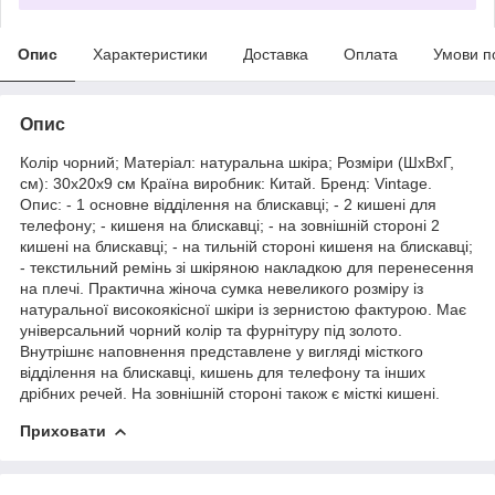
Опис
Характеристики
Доставка
Оплата
Умови п
Опис
Колір чорний; Матеріал: натуральна шкіра; Розміри (ШхВхГ,
см): 30х20х9 см Країна виробник: Китай. Бренд: Vintage.
Опис: - 1 основне відділення на блискавці; - 2 кишені для
телефону; - кишеня на блискавці; - на зовнішній стороні 2
кишені на блискавці; - на тильній стороні кишеня на блискавці;
- текстильний ремінь зі шкіряною накладкою для перенесення
на плечі. Практична жіноча сумка невеликого розміру із
натуральної високоякісної шкіри із зернистою фактурою. Має
універсальний чорний колір та фурнітуру під золото.
Внутрішнє наповнення представлене у вигляді місткого
відділення на блискавці, кишень для телефону та інших
дрібних речей. На зовнішній стороні також є місткі кишені.
Приховати