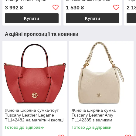
брелоком Vintage 22615
3 992
1 530
2 1
₴
₴
Чорна
Купити
Купити
Акційні пропозиції та новинки
Жіноча шкіряна сумка-тоут
Жіноча шкіряна сумка
Tuscany Leather Legame
Tuscany Leather Amy
TL142482 на магнітній кнопці
TL142385 з великим
з плечовим ременем,
відділенням і плечовим
Готово до відправки
Готово до відправки
коралова BS2482_1_105
ременем, бежева
BS2385_1_98