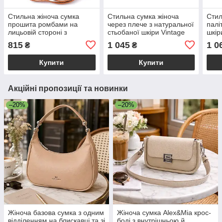
Стильна жіноча сумка
Стильна сумка жіноча
Стил
прошита ромбами на
через плече з натуральної
палі
лицьовій стороні з
стьобаної шкіри Vintage
шкір
натуральної шкіри Vintage
22316 Біла
815
1 045
1 0
₴
₴
22809 Рудий
Купити
Купити
Акційні пропозиції та новинки
–20%
–20%
Жіноча базова сумка з одним
Жіноча сумка Alex&Mia крос-
відділенням на блискавці та зі
боді з внутрішньою й