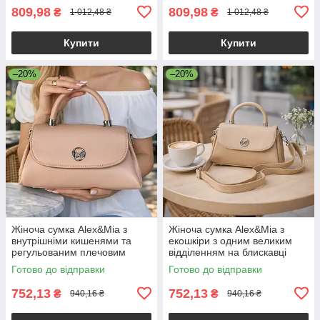
809,98
809,98
₴
₴
1 012,48 ₴
1 012,48 ₴
Купити
Купити
–20%
–20%
Жіноча сумка Alex&Mia з
Жіноча сумка Alex&Mia з
внутрішніми кишенями та
екошкіри з одним великим
регульованим плечовим
відділенням на блискавці
ременем рожева
бежева
Готово до відправки
Готово до відправки
752,13
752,13
₴
₴
940,16 ₴
940,16 ₴