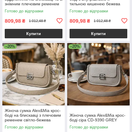
знімним плечовим ременем
тильною кишенею бежева
екошкіра бежевий Alex&Mia
Готово до відправки
Готово до відправки
CD-9128
809,98
809,98
₴
₴
1 012,48 ₴
1 012,48 ₴
Купити
Купити
–20%
–20%
Жіноча сумка Alex&Mia крос-
боді на блискавці з плечовим
Жіноча сумка Alex&Mia крос-
ременем світло-бежева
боді сіра CD-9390 GREY
Готово до відправки
Готово до відправки