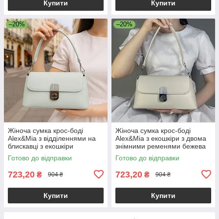
Купити
Купити
–20%
–20%
Жіноча сумка крос-боді
Жіноча сумка крос-боді
Alex&Mia з відділеннями на
Alex&Mia з екошкіри з двома
блискавці з екошкіри
знімними ременями бежева
блакитна
Готово до відправки
Готово до відправки
723,20
723,20
₴
₴
904 ₴
904 ₴
Купити
Купити