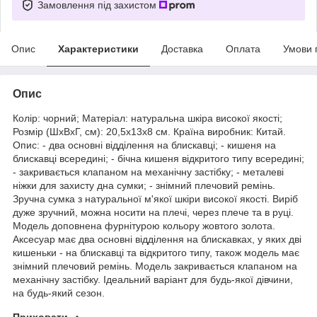
Замовлення під захистом
Опис
Характеристики
Доставка
Оплата
Умови 
Опис
Колір: чорний; Матеріал: натуральна шкіра високої якості;
Розмір (ШхВхГ, см): 20,5х13х8 см. Країна виробник: Китай.
Опис: - два основні відділення на блискавці; - кишеня на
блискавці всередині; - бічна кишеня відкритого типу всередині;
- закривається клапаном на механічну застібку; - металеві
ніжки для захисту дна сумки; - знімний плечовий ремінь.
Зручна сумка з натуральної м'якої шкіри високої якості. Виріб
дуже зручний, можна носити на плечі, через плече та в руці.
Модель доповнена фурнітурою кольору жовтого золота.
Аксесуар має два основні відділення на блискавках, у яких дві
кишеньки - на блискавці та відкритого типу, також модель має
знімний плечовий ремінь. Модель закривається клапаном на
механічну застібку. Ідеальний варіант для будь-якої дівчини,
на будь-який сезон.
Приховати