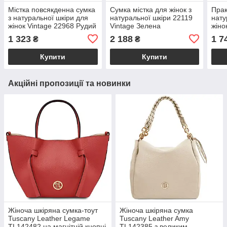
Містка повсякденна сумка
Сумка містка для жінок з
Прак
з натуральної шкіри для
натуральної шкіри 22119
нату
жінок Vintage 22968 Рудий
Vintage Зелена
жіно
1 323
2 188
1 7
₴
₴
Купити
Купити
Акційні пропозиції та новинки
Жіноча шкіряна сумка-тоут
Жіноча шкіряна сумка
Tuscany Leather Legame
Tuscany Leather Amy
TL142482 на магнітній кнопці
TL142385 з великим