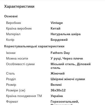
Характеристики
Основні
Виробник
Vintage
Країна виробник
Китай
Матеріал
Натуральна шкіра
Колір
Бордовий
Користувальницькі характеристики
Іконки
Fathers Day
Можна носити
У руці, Через плече
Особливості сумки
Міський стиль, Діловий
стиль
Стать
Жіночий
Розділ
Шкіряні жіночі сумки
Розмір
Великі
Розміри (см)
36х30х12
Країна походження ТМ
Україна
Формат
Горизонтальний,