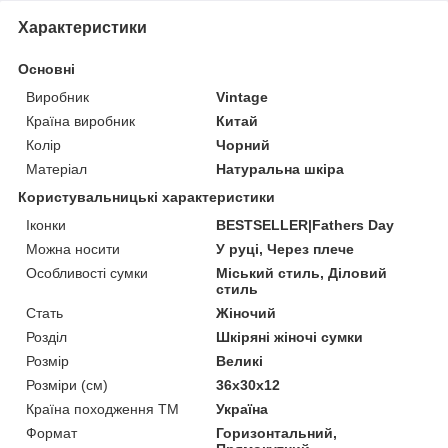
Характеристики
Основні
Виробник
Vintage
Країна виробник
Китай
Колір
Чорний
Матеріал
Натуральна шкіра
Користувальницькі характеристики
Іконки
BESTSELLER|Fathers Day
Можна носити
У руці, Через плече
Особливості сумки
Міський стиль, Діловий
стиль
Стать
Жіночий
Розділ
Шкіряні жіночі сумки
Розмір
Великі
Розміри (см)
36х30х12
Країна походження ТМ
Україна
Формат
Горизонтальний,