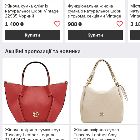
Жіноча сумка слінг із
Функціональна жіноча
Міст
натуральної шкіри Vintage
сумка з натуральної шкіри
нату
22935 Чорний
з трьома секціями Vintage
Vint
22891 Пурпурний
1 400
988
3 1
₴
₴
Купити
Купити
Акційні пропозиції та новинки
Жіноча шкіряна сумка-тоут
Жіноча шкіряна сумка
Tuscany Leather Legame
Tuscany Leather Amy
TL142482 на магнітній кнопці
TL142385 з великим