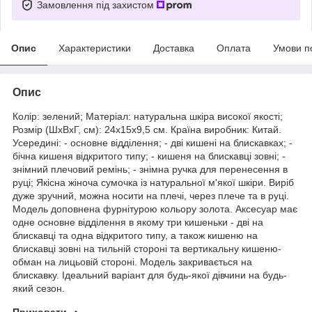
Замовлення під захистом
Опис
Характеристики
Доставка
Оплата
Умови п
Опис
Колір: зелений; Матеріал: натуральна шкіра високої якості;
Розмір (ШхВхГ, см): 24х15х9,5 см. Країна виробник: Китай.
Усередині: - основне відділення; - дві кишені на блискавках; -
бічна кишеня відкритого типу; - кишеня на блискавці зовні; -
знімний плечовий ремінь; - знімна ручка для перенесення в
руці; Якісна жіноча сумочка із натуральної м'якої шкіри. Виріб
дуже зручний, можна носити на плечі, через плече та в руці.
Модель доповнена фурнітурою кольору золота. Аксесуар має
одне основне відділення в якому три кишеньки - дві на
блискавці та одна відкритого типу, а також кишеню на
блискавці зовні на тильній стороні та вертикальну кишеню-
обман на лицьовій стороні. Модель закривається на
блискавку. Ідеальний варіант для будь-якої дівчини на будь-
який сезон.
Приховати