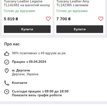
Tuscany Leather Legame
Tuscany Leather Amy
TL142482 на магнітній кнопці
TL142385 з великим
з плечовим ременем,
відділенням і плечовим
Готово до відправки
Готово до відправки
коралова BS2482_1_105
ременем, бежева
BS2385_1_98
5 819
7 700
₴
₴
Купити
Купити
Про нас
98% позитивних з 49 відгуків за рік
Працює з 09.04.2024
м. Дергачи
Дергачи, Україна
Контакти
Сьогодні працює з 09:00 до 18:00
Показати весь графік роботи