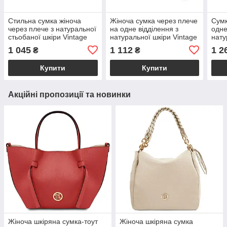
Стильна сумка жіноча
Жіноча сумка через плече
Сумк
через плече з натуральної
на одне відділення з
одне
стьобаної шкіри Vintage
натуральної шкіри Vintage
нату
22316 Біла
22383 Біла
2238
1 045
1 112
1 2
₴
₴
Купити
Купити
Акційні пропозиції та новинки
Жіноча шкіряна сумка-тоут
Жіноча шкіряна сумка