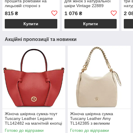
прошита ромбами на
для жінок з натуральної
три 
лицьовій стороні з
шкіри Vintage 22889
нату
натуральної шкіри Vintage
2297
815
1 076
2 0
₴
₴
22809 Рудий
Купити
Купити
Акційні пропозиції та новинки
Жіноча шкіряна сумка-тоут
Жіноча шкіряна сумка
Tuscany Leather Legame
Tuscany Leather Amy
TL142482 на магнітній кнопці
TL142385 з великим
з плечовим ременем,
відділенням і плечовим
Готово до відправки
Готово до відправки
коралова BS2482_1_105
ременем, бежева