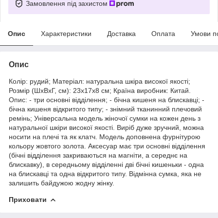
Замовлення під захистом
Опис
Характеристики
Доставка
Оплата
Умови п
Опис
Колір: рудий; Матеріал: натуральна шкіра високої якості;
Розмір (ШхВхГ, см): 23х17х8 см; Країна виробник: Китай.
Опис: - три основні відділення; - бічна кишеня на блискавці; -
бічна кишеня відкритого типу; - знімний тканинний плечовий
ремінь; Універсальна модель жіночої сумки на кожен день з
натуральної шкіри високої якості. Виріб дуже зручний, можна
носити на плечі та як клатч. Модель доповнена фурнітурою
кольору жовтого золота. Аксесуар має три основні відділення
(бічні відділення закриваються на магніти, а середнє на
блискавку), в середньому відділенні дві бічні кишеньки - одна
на блискавці та одна відкритого типу. Відмінна сумка, яка не
залишить байдужою жодну жінку.
Приховати