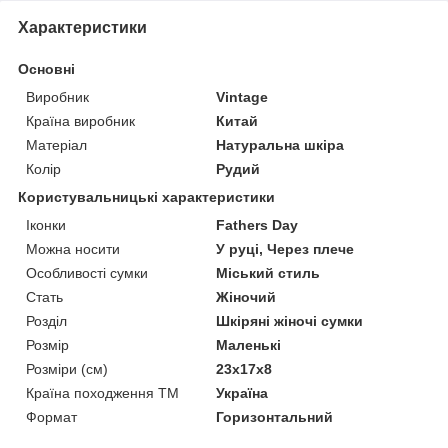
Характеристики
Основні
Виробник
Vintage
Країна виробник
Китай
Матеріал
Натуральна шкіра
Колір
Рудий
Користувальницькі характеристики
Іконки
Fathers Day
Можна носити
У руці, Через плече
Особливості сумки
Міський стиль
Стать
Жіночий
Розділ
Шкіряні жіночі сумки
Розмір
Маленькі
Розміри (см)
23х17х8
Країна походження ТМ
Україна
Формат
Горизонтальний