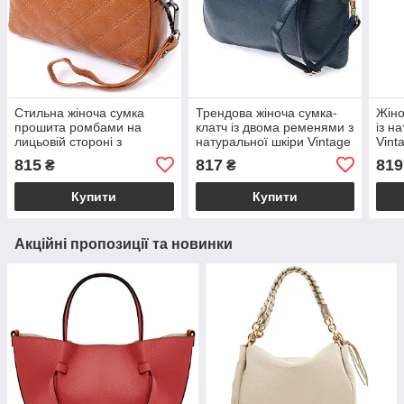
Стильна жіноча сумка
Трендова жіноча сумка-
Жіно
прошита ромбами на
клатч із двома ременями з
із н
лицьовій стороні з
натуральної шкіри Vintage
Vint
натуральної шкіри Vintage
22646 Синя
815
817
819
₴
₴
22809 Рудий
Купити
Купити
Акційні пропозиції та новинки