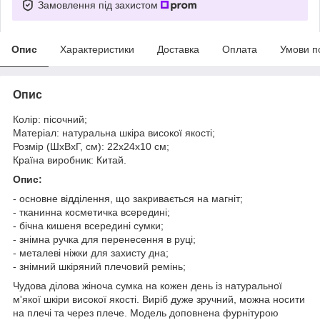
Замовлення під захистом
Опис
Характеристики
Доставка
Оплата
Умови п
Опис
Колір: пісочний;
Матеріал: натуральна шкіра високої якості;
Розмір (ШхВхГ, см): 22х24х10 см;
Країна виробник: Китай.
Опис:
- основне відділенн
я, що закр
ивається на магніт;
- тканинна косметичка всередині;
- бічна кишеня всередині сумки;
- знімна ручка для перенесення в руці;
- металеві ніжки для захисту дна;
- знімний шкіряний плечовий ремінь;
Чудова ділова жіноча сумка на кожен день із натуральної
м'якої шкіри високої якості. Виріб дуже зручний, можна носити
на плечі та через плече. Модель доповнена фурнітурою