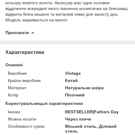
кольору жовтого золота. Аксесуар має одне основне
відділення всередині якого тканинна косметичка на блискавці,
відкрита бічна кишеня та металеві ніжки для захисту дна.
Модель закривається на магніт.
Приховати
Характеристики
Основні
Виробник
Vintage
Країна виробник
Китай
Матеріал
Натуральна шкіра
Колір
Пісочний
Користувальницькі характеристики
Іконки
BESTSELLER|Fathers Day
Можна носити
Через плече
Особливості сумки
Міський стиль, Діловий
стиль