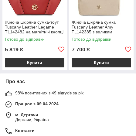
Жіноча шкіряна сумка-тоут
Жіноча шкіряна сумка
Tuscany Leather Legame
Tuscany Leather Amy
TL142482 на магнітній кнопці
TL142385 з великим
з плечовим ременем,
відділенням і плечовим
Готово до відправки
Готово до відправки
коралова BS2482_1_105
ременем, бежева
BS2385_1_98
5 819
7 700
₴
₴
Купити
Купити
Про нас
98% позитивних з 49 відгуків за рік
Працює з 09.04.2024
м. Дергачи
Дергачи, Україна
Контакти