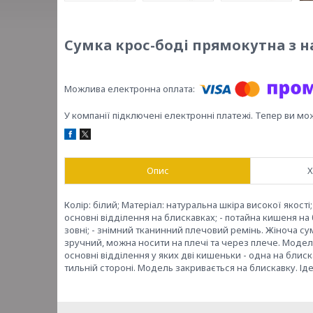
Сумка крос-боді прямокутна з на
У компанії підключені електронні платежі. Тепер ви мо
Опис
Х
Колір: білий; Матеріал: натуральна шкіра високої якості;
основні відділення на блискавках; - потайна кишеня на 
зовні; - знімний тканинний плечовий ремінь. Жіноча су
зручний, можна носити на плечі та через плече. Моде
основні відділення у яких дві кишеньки - одна на блиска
тильній стороні. Модель закривається на блискавку. Ід