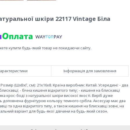
туральної шкіри 22117 Vintage Біла
жете купити будь-який товар не покидаючи сайту.
арактеристики
Інформація для замовлення
 Розмір (ШхВхГ, см): 21х16х8. Країна виробник: Китай. Усередині: - два
блискавці; - бічна кишеня відкритого типу; - кишеня на блискавці
мка крос-боді з натуральної шкіри високої якості. Виріб дуже
ль доповнена фурнітурою кольору темного срібла. Аксесуар має два
вці та одна відкритого типу, а також кишеня на блискавці зовні, на
еальний варіант для будь-якої дівчини на будь-який сезон.