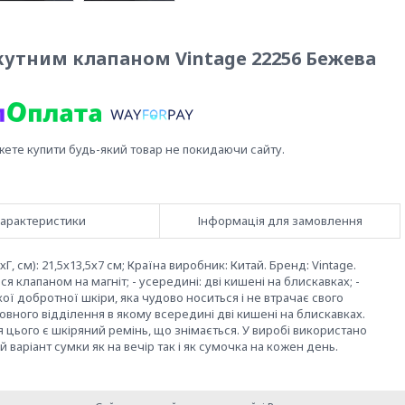
кутним клапаном Vintage 22256 Бежева
жете купити будь-який товар не покидаючи сайту.
арактеристики
Інформація для замовлення
, см): 21,5х13,5х7 см; Країна виробник: Китай. Бренд: Vintage.
я клапаном на магніт; - усередині: дві кишені на блискавках; -
ої добротної шкіри, яка чудово носиться і не втрачає свого
овного відділення в якому всередині дві кишені на блискавках.
я цього є шкіряний ремінь, що знімається. У виробі використано
 варіант сумки як на вечір так і як сумочка на кожен день.