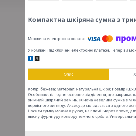
Компактна шкіряна сумка з три
У компанії підключені електронні платежі. Тепер ви мо
Опис
Х
Колір: бежева; Матеріал: натуральна шкіра; Розмір (ШхВхГ
Особливості: - одне основне відділення, що закриваєтьс
знімний шкіряний ремінь. Жіноча невелика сумка з м'як
первісного вигляду. Аксесуар складається з одного осн
Носити сумку можна в руках, на плечі і через плече, дл
якісну фурнітуру кольору темного срібла. Універсальний