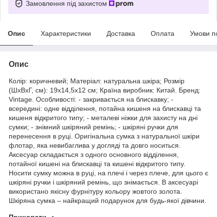
Замовлення під захистом
Опис
Характеристики
Доставка
Оплата
Умови п
Опис
Колір: коричневий; Матеріал: натуральна шкіра; Розмір
(ШхВхГ, см): 19х14,5х12 см; Країна виробник: Китай. Бренд:
Vintage. Особливості: - закривається на блискавку; -
всередині: одне відділення, потайна кишеня на блискавці та
кишеня відкритого типу; - металеві ніжки для захисту на дні
сумки; - знімний шкіряний ремінь; - шкіряні ручки для
перенесення в руці. Оригінальна сумка з натуральної шкіри
флотар, яка невибаглива у догляді та довго носиться.
Аксесуар складається з одного основного відділення,
потайної кишені на блискавці та кишені відкритого типу.
Носити сумку можна в руці, на плечі і через плече, для цього є
шкіряні ручки і шкіряний ремінь, що знімається. В аксесуарі
використано якісну фурнітуру кольору жовтого золота.
Шкіряна сумка – найкращий подарунок для будь-якої дівчини.
Приховати