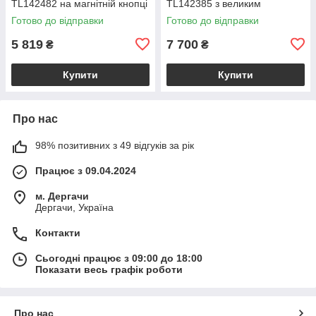
TL142482 на магнітній кнопці
TL142385 з великим
з плечовим ременем,
відділенням і плечовим
Готово до відправки
Готово до відправки
коралова BS2482_1_105
ременем, бежева
BS2385_1_98
5 819
7 700
₴
₴
Купити
Купити
Про нас
98% позитивних з 49 відгуків за рік
Працює з 09.04.2024
м. Дергачи
Дергачи, Україна
Контакти
Сьогодні працює з 09:00 до 18:00
Показати весь графік роботи
Про нас