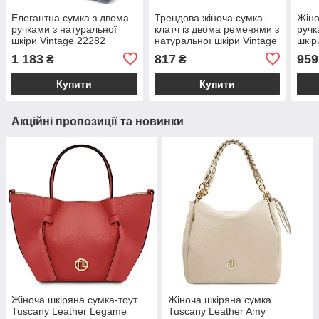
Елегантна сумка з двома
Трендова жіноча сумка-
Жіно
ручками з натуральної
клатч із двома ременями з
ручк
шкіри Vintage 22282
натуральної шкіри Vintage
шкір
Блакитна
22646 Синя
Беж
1 183
817
959
₴
₴
Купити
Купити
Акційні пропозиції та новинки
Жіноча шкіряна сумка-тоут
Жіноча шкіряна сумка
Tuscany Leather Legame
Tuscany Leather Amy