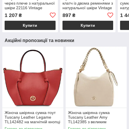
через плече з натуральної
клатч із двома ременями з
сумк
шкіри 22116 Vintage
натуральної шкіри Vintage
нату
Жовта
22647 Зелена
2230
1 207
897
1 4
₴
₴
Купити
Купити
Акційні пропозиції та новинки
Жіноча шкіряна сумка-тоут
Жіноча шкіряна сумка
Tuscany Leather Legame
Tuscany Leather Amy
TL142482 на магнітній кнопці
TL142385 з великим
з плечовим ременем,
відділенням і плечовим
Готово до відправки
Готово до відправки