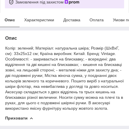
Замовлення під захистом
Опис
Характеристики
Доставка
Оплата
Умови п
Опис
Колір: зелений; Матеріал: натуральна шкіра; Розмір (ШхВхГ,
см): 33х25х12 см; Країна виробник: Китай. Бренд: Vintage.
Особливості: - закривається на блискавку; - всередині: два
відділення та дві кишені на блискавках; - кишеня на блискавці
зовні, на лицьовій стороні; - металеві ніжки для захисту дна; -
дві подовжені ручки; Містка жіноча сумка, у поєднанні двох
кольорів зеленого та коричневого. Пошито виріб з натуральної
шкіри флотар, яка невибаглива у догляді та довго носиться.
Аксесуар складається з двох відділень та трьох кишень на
блискавках різної величини. Носити сумку можна на плечі та в
руках, для цього є подовжені шкіряні ручки. В аксесуарі
використано якісну фурнітуру кольору жовтого золота.
Приховати