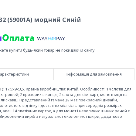
32 (S9001A) модний Синій
жете купити будь-який товар не покидаючи сайту.
арактеристики
Інформація для замовлення
Г): 17,5х9х3,5. Країна виробництва: Китай. Особливості: 14 слотів для
х грошей; 2 прозорих віконця; 2 слота для сім-карт; монетниця на
а блискавці; Представлений гаманець має прекрасний дизайн,
лотистого відтінку і достатню місткість при середніх розмірах.
але і 14 платіжних карток, а для монет і невеликих цінних речей є
і. Вироблений виріб з натуральної екологічної шкіри, додатково