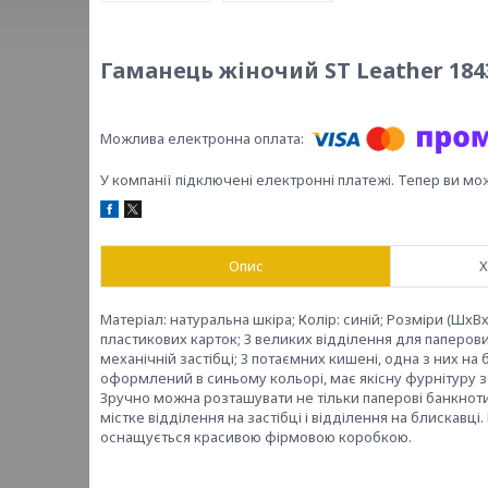
Гаманець жіночий ST Leather 184
У компанії підключені електронні платежі. Тепер ви мо
Опис
Х
Матеріал: натуральна шкіра; Колір: синій; Розміри (ШхВх
пластикових карток; 3 великих відділення для паперови
механічній застібці; 3 потаємних кишені, одна з них н
оформлений в синьому кольорі, має якісну фурнітуру зо
Зручно можна розташувати не тільки паперові банкноти, 
містке відділення на застібці і відділення на блискавц
оснащується красивою фірмовою коробкою.