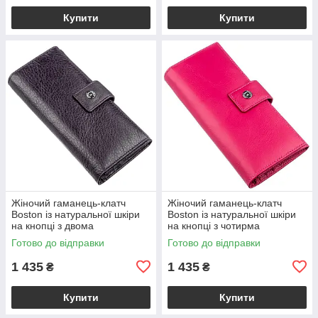
Купити
Купити
Жіночий гаманець-клатч
Жіночий гаманець-клатч
Boston із натуральної шкіри
Boston із натуральної шкіри
на кнопці з двома
на кнопці з чотирма
відділеннями на блискавці,
відділеннями для купюр,
Готово до відправки
Готово до відправки
фіолетово-сірий VL18846
рожевий VL18847
1 435
1 435
₴
₴
Купити
Купити