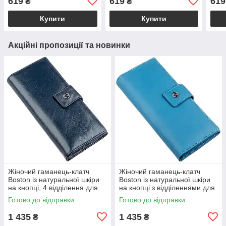
619
619
619
₴
₴
Купити
Купити
Акційні пропозиції та новинки
Жіночий гаманець-клатч
Жіночий гаманець-клатч
Boston із натуральної шкіри
Boston із натуральної шкіри
на кнопці, 4 відділення для
на кнопці з відділеннями для
купюр і 14 для карток, сіро-
документів, блакитний
Готово до відправки
Готово до відправки
блакитний VL18844
VL18845
1 435
1 435
₴
₴