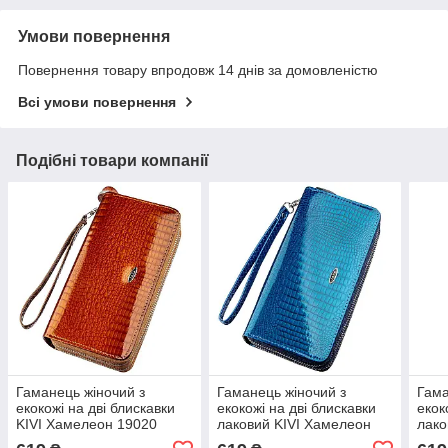
Умови повернення
Повернення товару впродовж 14 днів за домовленістю
Всі умови повернення
Подібні товари компанії
Гаманець жіночий з
Гаманець жіночий з
Гама
екокожі на дві блискавки
екокожі на дві блискавки
екок
KIVI Хамелеон 19020
лаковий KIVI Хамелеон
лако
Коричневий
19022 Синій
1902