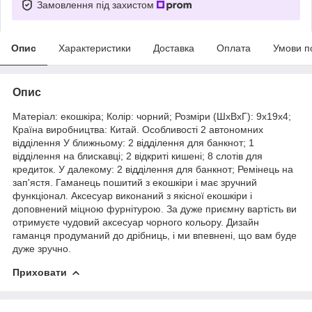
Замовлення під захистом
Опис
Характеристики
Доставка
Оплата
Умови п
Опис
Матеріал: екошкіра; Колір: чорний; Розміри (ШхВхГ): 9х19х4;
Країна виробництва: Китай. Особливості 2 автономних
відділення У ближньому: 2 відділення для банкнот; 1
відділення на блискавці; 2 відкриті кишені; 8 слотів для
кредиток. У далекому: 2 відділення для банкнот; Ремінець на
зап'ястя. Гаманець пошитий з екошкіри і має зручний
функціонал. Аксесуар виконаний з якісної екошкіри і
доповнений міцною фурнітурою. За дуже приємну вартість ви
отримуєте чудовий аксесуар чорного кольору. Дизайн
гаманця продуманий до дрібниць, і ми впевнені, що вам буде
дуже зручно.
Приховати