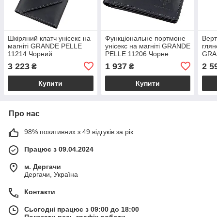
Шкіряний клатч унісекс на
Функціональне портмоне
Верт
магніті GRANDE PELLE
унісекс на магніті GRANDE
глян
11214 Чорний
PELLE 11206 Чорне
GRA
Чор
3 223
1 937
2 5
₴
₴
Купити
Купити
Про нас
98% позитивних з 49 відгуків за рік
Працює з 09.04.2024
м. Дергачи
Дергачи, Україна
Контакти
Сьогодні працює з 09:00 до 18:00
Показати весь графік роботи