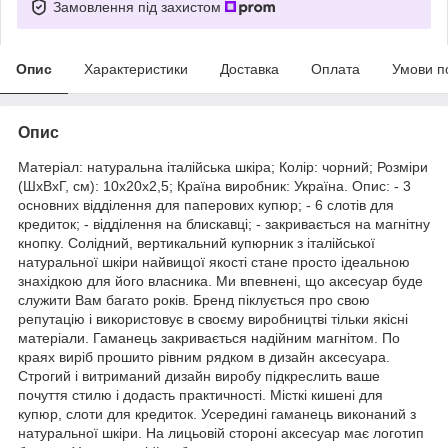
Замовлення під захистом
Опис
Характеристики
Доставка
Оплата
Умови п
Опис
Матеріал: натуральна італійська шкіра; Колір: чорний; Розміри
(ШхВхГ, см): 10х20х2,5; Країна виробник: Україна. Опис: - 3
основних відділення для паперових купюр; - 6 слотів для
кредиток; - відділення на блискавці; - закривається на магнітну
кнопку. Солідний, вертикальний купюрник з італійської
натуральної шкіри найвищої якості стане просто ідеальною
знахідкою для його власника. Ми впевнені, що аксесуар буде
служити Вам багато років. Бренд піклується про свою
репутацію і використовує в своєму виробництві тільки якісні
матеріали. Гаманець закривається надійним магнітом. По
краях виріб прошито рівним рядком в дизайн аксесуара.
Строгий і витриманий дизайн виробу підкреслить ваше
почуття стилю і додасть практичності. Місткі кишені для
купюр, слоти для кредиток. Усередині гаманець виконаний з
натуральної шкіри. На лицьовій стороні аксесуар має логотип