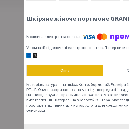
Шкіряне жіноче портмоне GRAND
У компанії підключені електронні платежі. Тепер ви мо
Опис
Х
Матеріал: натуральна шкіра. Колір: бордовий. Розміри (
PELLE. Опис: - закривається на магніт; - всередині 1 ві
на кнопці; Зручне і практичне жіноче портмоне високог
виготовлення - натуральна зносостійка шкіра. Має глад
просторе відділення для купюр, слоти для кредитних к
блискавці.