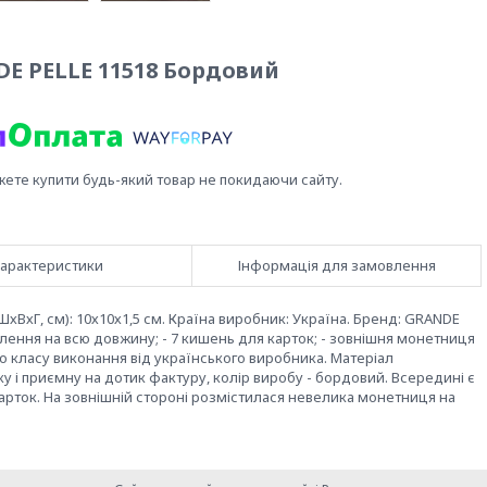
E PELLE 11518 Бордовий
жете купити будь-який товар не покидаючи сайту.
арактеристики
Інформація для замовлення
ШхВхГ, см): 10х10х1,5 см. Країна виробник: Україна. Бренд: GRANDE
дділення на всю довжину; - 7 кишень для карток; - зовнішня монетниця
о класу виконання від українського виробника. Матеріал
ку і приємну на дотик фактуру, колір виробу - бордовий. Всередині є
арток. На зовнішній стороні розмістилася невелика монетниця на