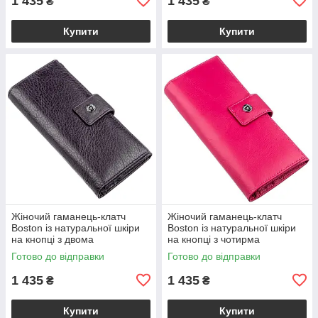
1 435
1 435
₴
₴
Купити
Купити
Жіночий гаманець-клатч
Жіночий гаманець-клатч
Boston із натуральної шкіри
Boston із натуральної шкіри
на кнопці з двома
на кнопці з чотирма
відділеннями на блискавці,
відділеннями для купюр,
Готово до відправки
Готово до відправки
фіолетово-сірий VL18846
рожевий VL18847
1 435
1 435
₴
₴
Купити
Купити