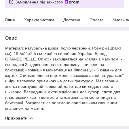
Замовлення під захистом
Опис
Характеристики
Доставка
Оплата
Умови п
Опис
Матеріал: натуральна шкіра. Колір червоний. Розміри (ШхВхГ,
см): 19,5х11х2,5 см. Країна виробник: Україна. Бренд:
GRANDE PELLE. Опис: - закривається на клапан з магнітом; -
всередині 2 відділення на всю довжину; - кишеня на
блискавці; - зовнішня монетниця на блискавці; - 6 кишень для
карток. Стильне жіноче портмоне з висококласної натуральної
шкіри в гладкою приємною на дотик фактурою. Має гарний
злегка приглушений червоний колір, що виглядає просто
шикарно. Всередині є місткі відділення для купюр, слоти для
пластикових карт і візиток, а також зовнішня монетниця на
блискавці. Закривається портмоне оригінальним скошеним
клапаном на магніті.
Приховати