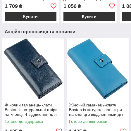
GRANDE PELLE 11224
GRANDE PELLE 16731
1 709
1 056
1 0
₴
₴
Червоне
Жовто-блакитне
Купити
Купити
Акційні пропозиції та новинки
Жіночий гаманець-клатч
Жіночий гаманець-клатч
Boston із натуральної шкіри
Boston із натуральної шкіри
на кнопці, 4 відділення для
на кнопці з відділеннями для
купюр і 14 для карток, сіро-
документів, блакитний
Готово до відправки
Готово до відправки
блакитний VL18844
VL18845