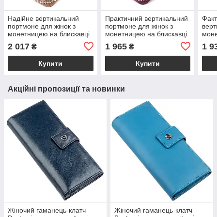
Надійне вертикальний
Практичний вертикальний
Факт
портмоне для жінок з
портмоне для жінок з
верт
монетницею на блискавці
монетницею на блискавці
моне
з натуральної шкіри
з натуральної шкіри
з на
2 017
1 965
1 9
₴
₴
флотар CANPELLINI
флотар CANPELLINI
тис
21606 Бежеве
21601 Фіолетовий
217
Купити
Купити
Акційні пропозиції та новинки
Жіночий гаманець-клатч
Жіночий гаманець-клатч