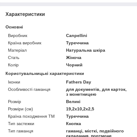
Характеристики
Основні
Виробник
Canpellini
Країна виробник
Туреччина
Матеріал
Натуральна шкіра
Стать
Жіноча
Колір
Чорний
Користувальницькі характеристики
Іконки
Fathers Day
Особливості гаманця
для документів, для карток,
з монетницею
Розмір
Великі
Розміри (см)
19,2х10,2х2,5
Країна походження ТМ
Туреччина
Тип застежки
Кнопка
Тип гаманця
гаманці, місткі, подвійного
складання, портмоне