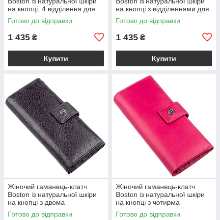
Boston із натуральної шкіри
Boston із натуральної шкіри
на кнопці, 4 відділення для
на кнопці з відділеннями для
купюр і 14 для карток, сіро-
документів, блакитний
Готово до відправки
Готово до відправки
блакитний VL18844
VL18845
1 435
1 435
₴
₴
Купити
Купити
Жіночий гаманець-клатч
Жіночий гаманець-клатч
Boston із натуральної шкіри
Boston із натуральної шкіри
на кнопці з двома
на кнопці з чотирма
відділеннями на блискавці,
відділеннями для купюр,
Готово до відправки
Готово до відправки
фіолетово-сірий VL18846
рожевий VL18847