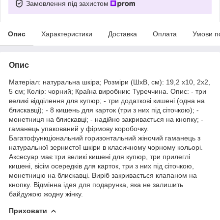
Замовлення під захистом
Опис
Характеристики
Доставка
Оплата
Умови п
Опис
Матеріал: натуральна шкіра; Розміри (ШхВ, см): 19,2 х10, 2х2,
5 см; Колір: чорний; Країна виробник: Туреччина. Опис: - три
великі відділення для купюр; - три додаткові кишені (одна на
блискавці); - 8 кишень для карток (три з них під сіточкою); -
монетниця на блискавці; - надійно закривається на кнопку; -
гаманець упакований у фірмову коробочку.
Багатофункціональний горизонтальний жіночий гаманець з
натуральної зернистої шкіри в класичному чорному кольорі.
Аксесуар має три великі кишені для купюр, три прилеглі
кишені, вісім осередків для карток, три з них під сіточкою,
монетницю на блискавці. Виріб закривається клапаном на
кнопку. Відмінна ідея для подарунка, яка не залишить
байдужою жодну жінку.
Приховати