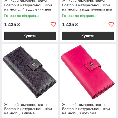
Жіночий гаманець-клатч
Жіночий гаманець-клатч
Boston із натуральної шкіри
Boston із натуральної шкіри
на кнопці, 4 відділення для
на кнопці з відділеннями для
купюр і 14 для карток, сіро-
документів, блакитний
Готово до відправки
Готово до відправки
блакитний VL18844
VL18845
1 435
1 435
₴
₴
Купити
Купити
Жіночий гаманець-клатч
Жіночий гаманець-клатч
Boston із натуральної шкіри
Boston із натуральної шкіри
на кнопці з двома
на кнопці з чотирма
відділеннями на блискавці,
відділеннями для купюр,