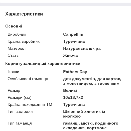
Характеристики
Основні
Виробник
Canpellini
Країна виробник
Туреччина
Матеріал
Натуральна шкіра
Стать
Жіноча
Користувальницькі характеристики
Іконки
Fathers Day
Особливості гаманця
для документів, для карток,
з монетницею, з тисненням
Розмір
Великі
Розміри (см)
10х18,7х2
Країна походження ТМ
Туреччина
Тип застежки
Шкіряний хлястик із
кнопкою
Тип гаманця
гаманці, місткі, подвійного
складання, портмоне