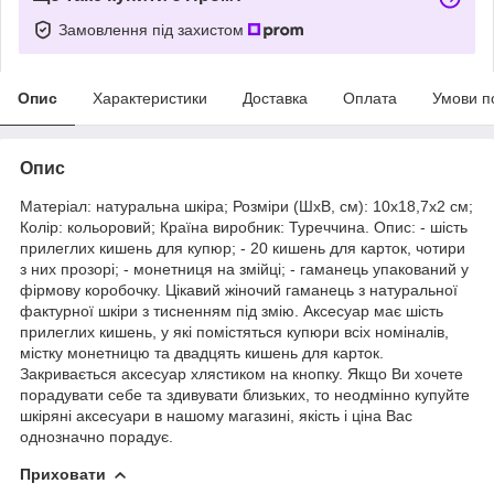
Замовлення під захистом
Опис
Характеристики
Доставка
Оплата
Умови п
Опис
Матеріал: натуральна шкіра; Розміри (ШхВ, см): 10х18,7х2 см;
Колір: кольоровий; Країна виробник: Туреччина. Опис: - шість
прилеглих кишень для купюр; - 20 кишень для карток, чотири
з них прозорі; - монетниця на змійці; - гаманець упакований у
фірмову коробочку. Цікавий жіночий гаманець з натуральної
фактурної шкіри з тисненням під змію. Аксесуар має шість
прилеглих кишень, у які помістяться купюри всіх номіналів,
містку монетницю та двадцять кишень для карток.
Закривається аксесуар хлястиком на кнопку. Якщо Ви хочете
порадувати себе та здивувати близьких, то неодмінно купуйте
шкіряні аксесуари в нашому магазині, якість і ціна Вас
однозначно порадує.
Приховати