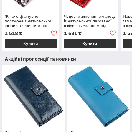
Жіноче фактурне
Чудовий жіночий гаманець
Неве
портмоне з натуральної
із натуральної лакованої
гама
шкіри з тисненням під
шкіри з тисненням під
шкір
змію CANPELLINI 21692
змію CANPELLINI 21655
змію
1 518
1 681
1 5
₴
₴
Різнокольорове
Червоний
Різн
Купити
Купити
Акційні пропозиції та новинки