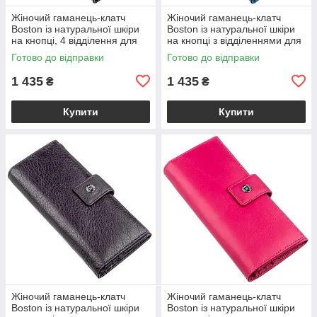
Жіночий гаманець-клатч
Жіночий гаманець-клатч
Boston із натуральної шкіри
Boston із натуральної шкіри
на кнопці, 4 відділення для
на кнопці з відділеннями для
купюр і 14 для карток, сіро-
документів, блакитний
Готово до відправки
Готово до відправки
блакитний VL18844
VL18845
1 435
1 435
₴
₴
Купити
Купити
Жіночий гаманець-клатч
Жіночий гаманець-клатч
Boston із натуральної шкіри
Boston із натуральної шкіри