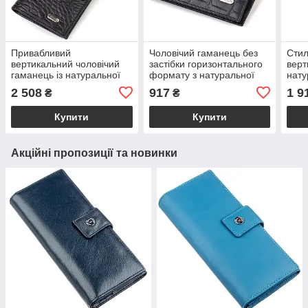
Привабливий
Чоловічий гаманець без
Стил
вертикальний чоловічий
застібки горизонтального
верт
гаманець із натуральної
формату з натуральної
нату
шкіри з тисненням під
шкіри з тисненням під
тисн
2 508
917
1 9
₴
₴
крокодила CANPELLINI
крокодила CANPELLINI
CAN
21896 Чорний
21766 Чорний
Кор
Купити
Купити
Акційні пропозиції та новинки