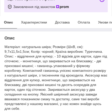
Замовлення під захистом
Опис
Характеристики
Доставка
Оплата
Умови п
Опис
Матеріал: натуральна шкіра; Розміри (ШхВ, см):
9,7х11,5х1,5см; Колір: чорний; Країна виробник: Туреччина.
Опис: - відділення для купюр; - 10 відсіків для карток, один під
сіточкою; - монетниця, що закривається на блискавку; - дві
приховані кишені; - гаманець упакований у фірмову
коробочку. Компактний гаманець унісекс компактного розміру
з натуральної шкіри, з тисненням під крокодила. Аксесуар має
відділення для купюр, монетницю, що закривається на
блискавку, дві приховані кишені та десять осередків для
карток, один під сіточкою. Закривається аксесуар у два
складання на кнопку. Якісний шкіряний аксесуар завжди
вважався показником смаку та достатку, саме такі вироби
представлені у нашому магазині, у нас кожен знайде щось
для себе.