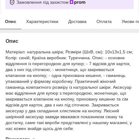
Замовлення під захистом
Опис
Характеристики
Доставка
Оплата
Умови п
Опис
Матеріал: натуральна шкіра; Розміри (ШхВ, см): 10х13х1,5 см;
Колір: синій; Країна виробник: Туреччина. Опис: - основне
відділення із перегородкою для купюр; - 7 відсіків для карток,
два з них під сіточкою; - монетниця, що закривається
клапаном на кнопку; - одна прихована кишеня; - гаманець
упакований у фірмову коробочку. Практичний жіночий
гаманець компактного розміру із натуральної шкіри. Аксесуар
має відділення для купюр з перегородкою, монетницю, що
закривається клапаном на кнопку, приховану кишеню та сім
відсіків для карток, два з них під сіточкою. Закривається
аксесуар у два складання хлястиком на кнопку. Якісний
шкіряний аксесуар завжди вважався показником смаку та
достатку, саме такі вироби представлені у нашому магазині, у
нас кожен знайде щось для себе.
Приховати