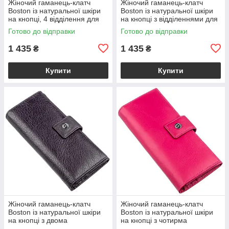
Жіночий гаманець-клатч
Жіночий гаманець-клатч
Boston із натуральної шкіри
Boston із натуральної шкіри
на кнопці, 4 відділення для
на кнопці з відділеннями для
купюр і 14 для карток, сіро-
документів, блакитний
Готово до відправки
Готово до відправки
блакитний VL18844
VL18845
1 435
1 435
₴
₴
Купити
Купити
Жіночий гаманець-клатч
Жіночий гаманець-клатч
Boston із натуральної шкіри
Boston із натуральної шкіри
на кнопці з двома
на кнопці з чотирма
відділеннями на блискавці,
відділеннями для купюр,