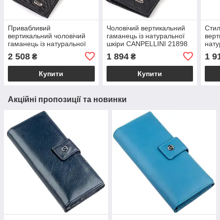
Привабливий
Чоловічий вертикальний
Стил
вертикальний чоловічий
гаманець із натуральної
верт
гаманець із натуральної
шкіри CANPELLINI 21898
нату
шкіри з тисненням під
Чорний
тисн
2 508
1 894
1 9
₴
₴
крокодила CANPELLINI
CAN
21896 Чорний
Кор
Купити
Купити
Акційні пропозиції та новинки