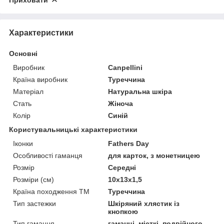
Характеристики
Основні
Виробник
Canpellini
Країна виробник
Туреччина
Матеріал
Натуральна шкіра
Стать
Жіноча
Колір
Синій
Користувальницькі характеристики
Іконки
Fathers Day
Особливості гаманця
для карток, з монетницею
Розмір
Середні
Розміри (см)
10х13х1,5
Країна походження ТМ
Туреччина
Тип застежки
Шкіряний хлястик із
кнопкою
Тип гаманця
гаманці, місткі, подвійного