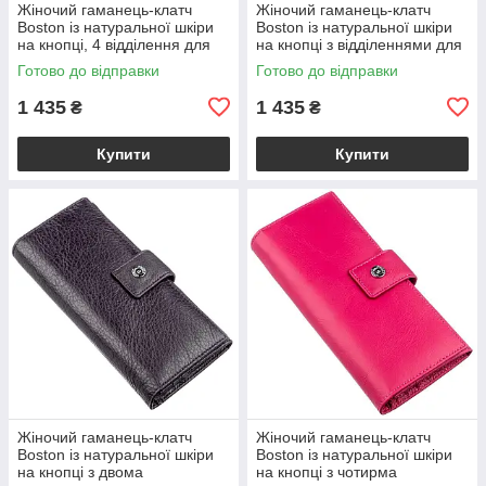
Жіночий гаманець-клатч
Жіночий гаманець-клатч
Boston із натуральної шкіри
Boston із натуральної шкіри
на кнопці, 4 відділення для
на кнопці з відділеннями для
купюр і 14 для карток, сіро-
документів, блакитний
Готово до відправки
Готово до відправки
блакитний VL18844
VL18845
1 435
1 435
₴
₴
Купити
Купити
Жіночий гаманець-клатч
Жіночий гаманець-клатч
Boston із натуральної шкіри
Boston із натуральної шкіри
на кнопці з двома
на кнопці з чотирма