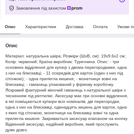
Замовлення під захистом
Опис
Характеристики
Доставка
Оплата
Умови п
Опис
Матеріал: натуральна шкіра; Розміри (ШхВ, см): 19х9,6х2 см;
Колір: червоний; Країна виробник: Туреччина. Опис: - три
основних відділення для купюр з двома перегородками, одна
з них на блискавці; - 11 осередків для карток (один з них під
сіточкою); - одна прилегла кишеня; - монетниця зовні на
блискавці; - гаманець упакований у фірмову коробочку.
Яскравий фактурний жіночий гаманець з натуральної шкіри з
тисненням під рептилію. Аксесуар має три основні відділення,
в які поміщаються купюри всіх номіналів, дві перегородки,
одна з них на блискавці, одинадцять кишень для карток, одна
з яких під сіточкою, монетниця на блискавці зовні та одна
прилегла кишеня. Закривається аксесуар клапаном на кнопку.
Відмінний аксесуар, надійний виробник, який прослужить
дуже довго.