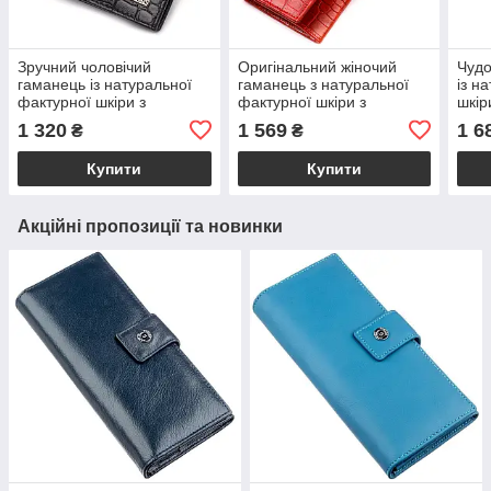
Зручний чоловічий
Оригінальний жіночий
Чудо
гаманець із натуральної
гаманець з натуральної
із н
фактурної шкіри з
фактурної шкіри з
шкір
тисненням під крокодила
тисненням під крокодила
змію
1 320
1 569
1 6
₴
₴
CANPELLINI 21790
CANPELLINI 21827
Чер
Чорний
Червоний
Купити
Купити
Акційні пропозиції та новинки