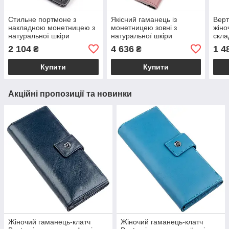
Стильне портмоне з
Якісний гаманець із
Верт
накладною монетницею з
монетницею зовні з
жіно
натуральної шкіри
натуральної шкіри
скл
GRANDE PELLE 11643
GRANDE PELLE 11648
PEL
2 104
4 636
1 4
₴
₴
Чорний
Пудровий
Купити
Купити
Акційні пропозиції та новинки
Жіночий гаманець-клатч
Жіночий гаманець-клатч