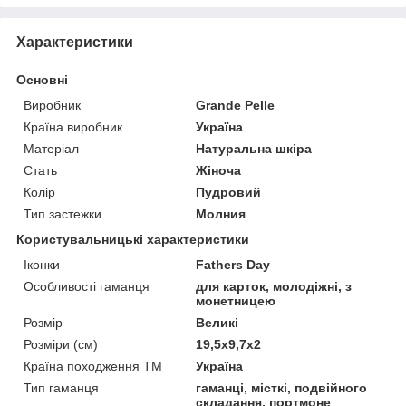
Характеристики
Основні
Виробник
Grande Pelle
Країна виробник
Україна
Матеріал
Натуральна шкіра
Стать
Жіноча
Колір
Пудровий
Тип застежки
Молния
Користувальницькі характеристики
Іконки
Fathers Day
Особливості гаманця
для карток, молодіжні, з
монетницею
Розмір
Великі
Розміри (см)
19,5х9,7х2
Країна походження ТМ
Україна
Тип гаманця
гаманці, місткі, подвійного
складання, портмоне