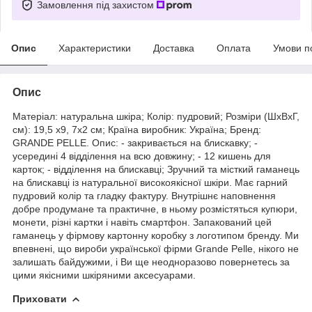
Замовлення під захистом
Опис
Характеристики
Доставка
Оплата
Умови п
Опис
Матеріал: натуральна шкіра; Колір: пудровий; Розміри (ШхВхГ,
см): 19,5 х9, 7х2 см; Країна виробник: Україна; Бренд:
GRANDE PELLE. Опис: - закривається на блискавку; -
усередині 4 відділення на всю довжину; - 12 кишень для
карток; - відділення на блискавці; Зручний та місткий гаманець
на блискавці із натуральної високоякісної шкіри. Має гарний
пудровий колір та гладку фактуру. Внутрішнє наповнення
добре продумане та практичне, в ньому розмістяться купюри,
монети, різні картки і навіть смартфон. Запакований цей
гаманець у фірмову картонну коробку з логотипом бренду. Ми
впевнені, що вироби української фірми Grande Pelle, нікого не
залишать байдужими, і Ви ще неодноразово повернетесь за
цими якісними шкіряними аксесуарами.
Приховати