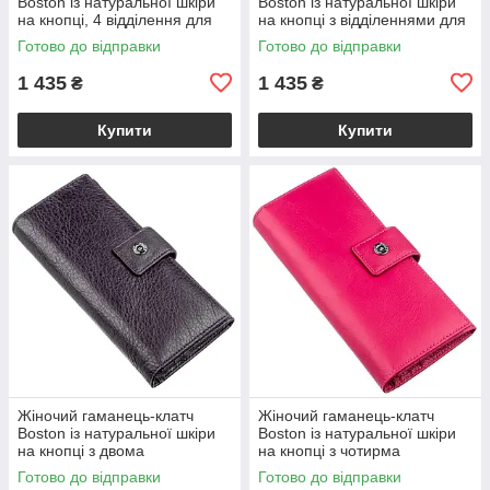
Boston із натуральної шкіри
Boston із натуральної шкіри
на кнопці, 4 відділення для
на кнопці з відділеннями для
купюр і 14 для карток, сіро-
документів, блакитний
Готово до відправки
Готово до відправки
блакитний VL18844
VL18845
1 435
1 435
₴
₴
Купити
Купити
Жіночий гаманець-клатч
Жіночий гаманець-клатч
Boston із натуральної шкіри
Boston із натуральної шкіри
на кнопці з двома
на кнопці з чотирма
відділеннями на блискавці,
відділеннями для купюр,
Готово до відправки
Готово до відправки
фіолетово-сірий VL18846
рожевий VL18847