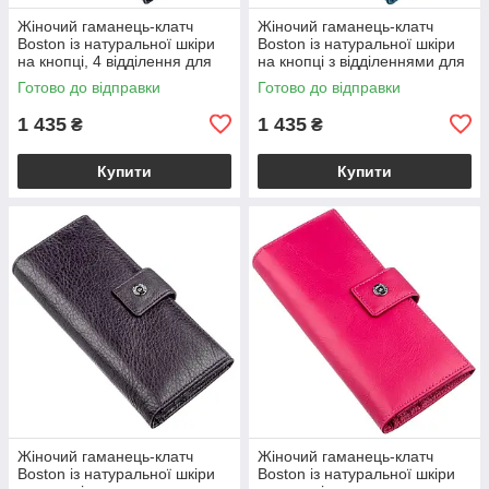
Жіночий гаманець-клатч
Жіночий гаманець-клатч
Boston із натуральної шкіри
Boston із натуральної шкіри
на кнопці, 4 відділення для
на кнопці з відділеннями для
купюр і 14 для карток, сіро-
документів, блакитний
Готово до відправки
Готово до відправки
блакитний VL18844
VL18845
1 435
1 435
₴
₴
Купити
Купити
Жіночий гаманець-клатч
Жіночий гаманець-клатч
Boston із натуральної шкіри
Boston із натуральної шкіри