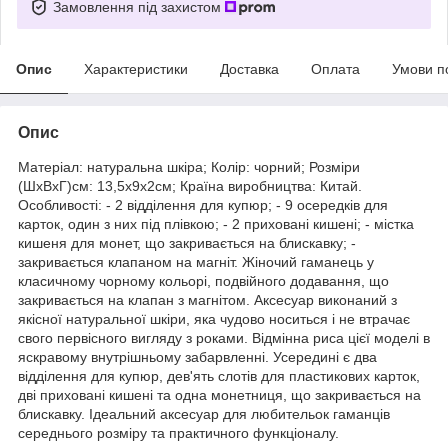
Замовлення під захистом
Опис
Характеристики
Доставка
Оплата
Умови п
Опис
Матеріал: натуральна шкіра; Колір: чорний; Розміри
(ШхВхГ)см: 13,5х9х2см; Країна виробництва: Китай.
Особливості: - 2 відділення для купюр; - 9 осередків для
карток, один з них під плівкою; - 2 приховані кишені; - містка
кишеня для монет, що закривається на блискавку; -
закривається клапаном на магніт. Жіночий гаманець у
класичному чорному кольорі, подвійного додавання, що
закривається на клапан з магнітом. Аксесуар виконаний з
якісної натуральної шкіри, яка чудово носиться і не втрачає
свого первісного вигляду з роками. Відмінна риса цієї моделі в
яскравому внутрішньому забарвленні. Усередині є два
відділення для купюр, дев'ять слотів для пластикових карток,
дві приховані кишені та одна монетниця, що закривається на
блискавку. Ідеальний аксесуар для любительок гаманців
середнього розміру та практичного функціоналу.