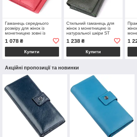
Гаманець середнього
Стильний гаманець для
Прак
розміру для жінок із
жінок з монетницею із
жіно
монетницею зовні із
натуральної шкіри ST
моне
натуральної шкіри ST
Leather 23106 Зелений
шкір
1 078
1 238
1 2
₴
₴
Leather 22720 Червоний
Чор
Купити
Купити
Акційні пропозиції та новинки