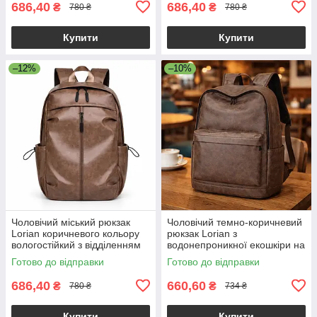
686,40
686,40
₴
₴
780 ₴
780 ₴
Купити
Купити
–12%
–10%
Чоловічий міський рюкзак
Чоловічий темно-коричневий
Lorian коричневого кольору
рюкзак Lorian з
вологостійкий з відділенням
водонепроникної екошкіри на
для ноутбука LR 4328 BN
регульованих лямках LR
Готово до відправки
Готово до відправки
4128 BND
686,40
660,60
₴
₴
780 ₴
734 ₴
Купити
Купити