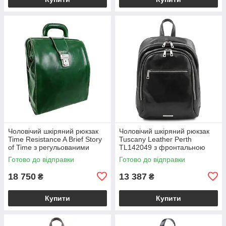
Чоловічий шкіряний рюкзак
Чоловічий шкіряний рюкзак
Time Resistance A Brief Story
Tuscany Leather Perth
of Time з регульованими
TL142049 з фронтальною
лямками, зелений
кишенею на блискавці,
Готово до відправки
Готово до відправки
BS5216601
чорний BS2049_1_2
18 750
13 387
₴
₴
Купити
Купити