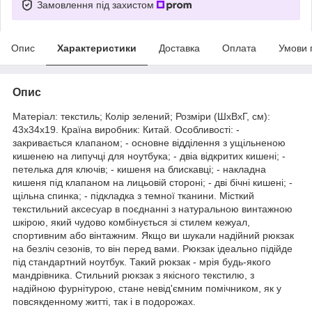
Замовлення під захистом
Опис
Характеристики
Доставка
Оплата
Умови 
Опис
Матеріал: текстиль; Колір зелений; Розміри (ШхВхГ, см):
43х34х19. Країна виробник: Китай. Особливості: -
закривається клапаном; - основне відділення з ущільненою
кишенею на липучці для ноутбука; - двіа відкритих кишені; -
петелька для ключів; - кишеня на блискавці; - накладна
кишеня під клапаном на лицьовій стороні; - дві бічні кишені; -
щільна спинка; - підкладка з темної тканини. Місткий
текстильний аксесуар в поєднанні з натуральною винтажною
шкірою, який чудово комбінується зі стилем кежуал,
спортивним або вінтажним. Якщо ви шукали надійний рюкзак
на безліч сезонів, то він перед вами. Рюкзак ідеально підійде
під стандартний ноутбук. Такий рюкзак - мрія будь-якого
мандрівника. Стильний рюкзак з якісного текстилю, з
надійною фурнітурою, стане невід'ємним помічником, як у
повсякденному житті, так і в подорожах.