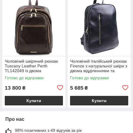
Чоловічий шкіряний рюкзак
Чоловічий італійський рюкзак
Tuscany Leather Perth
Firenze з натуральної шкіри з
TL142049 із двома
двома відділеннями та
відділеннями на блискавці,
фронтальною кишенею,
Готово до відправки
Готово до відправки
темно-коричневий
чорний VL2220-05-31
BS2049_1_5
13 800
5 685
₴
₴
Купити
Купити
Про нас
98% позитивних з 49 відгуків за рік