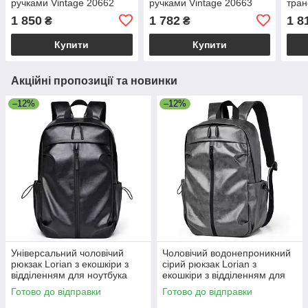
ручками Vintage 20662
ручками Vintage 20663
тран
Сірий
Чорний
sale
1 850
1 782
1 8
₴
₴
Купити
Купити
Акційні пропозиції та новинки
–12%
–12%
Універсальний чоловічий
Чоловічий водонепроникний
рюкзак Lorian з екошкіри з
сірий рюкзак Lorian з
відділенням для ноутбука
екошкіри з відділенням для
водонепроникний чорний LR
ноутбука та бічними
Готово до відправки
Готово до відправки
4328 BK
кишенями