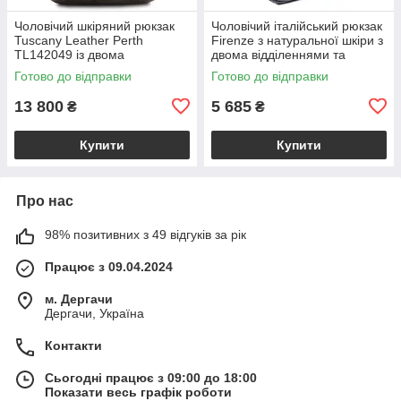
Чоловічий шкіряний рюкзак
Чоловічий італійський рюкзак
Tuscany Leather Perth
Firenze з натуральної шкіри з
TL142049 із двома
двома відділеннями та
відділеннями на блискавці,
фронтальною кишенею,
Готово до відправки
Готово до відправки
темно-коричневий
чорний VL2220-05-31
BS2049_1_5
13 800
5 685
₴
₴
Купити
Купити
Про нас
98% позитивних з 49 відгуків за рік
Працює з 09.04.2024
м. Дергачи
Дергачи, Україна
Контакти
Сьогодні працює з 09:00 до 18:00
Показати весь графік роботи