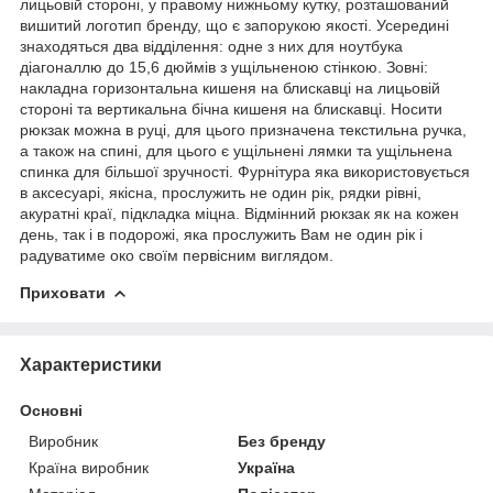
лицьовій стороні, у правому нижньому кутку, розташований
вишитий логотип бренду, що є запорукою якості. Усередині
знаходяться два відділення: одне з них для ноутбука
діагоналлю до 15,6 дюймів з ущільненою стінкою. Зовні:
накладна горизонтальна кишеня на блискавці на лицьовій
стороні та вертикальна бічна кишеня на блискавці. Носити
рюкзак можна в руці, для цього призначена текстильна ручка,
а також на спині, для цього є ущільнені лямки та ущільнена
спинка для більшої зручності. Фурнітура яка використовується
в аксесуарі, якісна, прослужить не один рік, рядки рівні,
акуратні краї, підкладка міцна. Відмінний рюкзак як на кожен
день, так і в подорожі, яка прослужить Вам не один рік і
радуватиме око своїм первісним виглядом.
Приховати
Характеристики
Основні
Виробник
Без бренду
Країна виробник
Україна