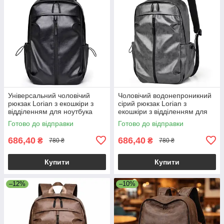
Універсальний чоловічий
Чоловічий водонепроникний
рюкзак Lorian з екошкіри з
сірий рюкзак Lorian з
відділенням для ноутбука
екошкіри з відділенням для
водонепроникний чорний LR
ноутбука та бічними
Готово до відправки
Готово до відправки
4328 BK
кишенями
686,40
686,40
₴
₴
780 ₴
780 ₴
Купити
Купити
–12%
–10%