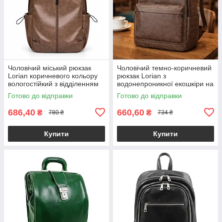
Чоловічий міський рюкзак
Чоловічий темно-коричневий
Lorian коричневого кольору
рюкзак Lorian з
вологостійкий з відділенням
водонепроникної екошкіри на
для ноутбука LR 4328 BN
регульованих лямках LR
Готово до відправки
Готово до відправки
4128 BND
686,40
660,60
₴
₴
780 ₴
734 ₴
Купити
Купити