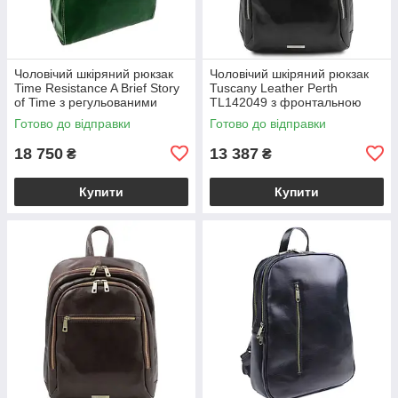
Чоловічий шкіряний рюкзак
Чоловічий шкіряний рюкзак
Time Resistance A Brief Story
Tuscany Leather Perth
of Time з регульованими
TL142049 з фронтальною
лямками, зелений
кишенею на блискавці,
Готово до відправки
Готово до відправки
BS5216601
чорний BS2049_1_2
18 750
13 387
₴
₴
Купити
Купити