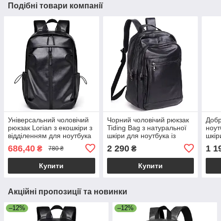
Подібні товари компанії
Універсальний чоловічий
Чорний чоловічий рюкзак
Добр
рюкзак Lorian з екошкіри з
Tiding Bag з натуральної
ноут
відділенням для ноутбука
шкіри для ноутбука із
шкір
водонепроникний чорний
зовнішніми кишенями
Чор
686,40
2 290
1 1
₴
₴
780 ₴
LR 4328 BK
Купити
Купити
Акційні пропозиції та новинки
–12%
–12%