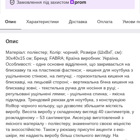
Замовлення під захистом
Опис
Характеристики
Доставка
Оплата
Умови п
Опис
Матеріал: поліестер; Колір: чорний; Розміри (ШхВхГ, см):
30х40х15 см; Бренд: FABRA; Країна виробник: Україна.
Особливості: - одне основне відділення, що закривається на
блискавку та на пластикові фастекси; - кишеня для ноутбука з
ущільненою стінкою, на липучці; - горизонтальна кишеня на
блискавці, на лицьовій стороні; - вертикальна бічна кишеня на
блискавці зовні; - текстильна ручка для носіння в руці; -
регульовані ущільнені лямки; - ущільнена спинка; - якісна
підкладка. Трендовий
рюкзак для ноутбука
, з конструкцією
Rolltop чорного кольору, що дозволяє збільшити місткість
виробу. Висота виробу у складеному вигляді 40 сантиметрів, у
розкладеному – 53 сантиметри. Аксесуар виготовлений з
якісного матеріалу - поліестеру, знаменитого своєю міцністю
та зносостійкістю. Також у рюкзаку присутні акценти з еко-
шкіри, які надають виробу більш стильного вигляду. На