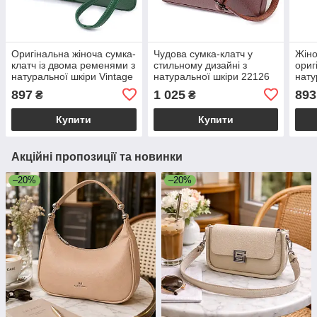
Оригінальна жіноча сумка-
Чудова сумка-клатч у
Жіно
клатч із двома ременями з
стильному дизайні з
ориг
натуральної шкіри Vintage
натуральної шкіри 22126
нату
22647 Зелена
Vintage Пудрова
2226
897
1 025
893
₴
₴
Купити
Купити
Акційні пропозиції та новинки
–20%
–20%