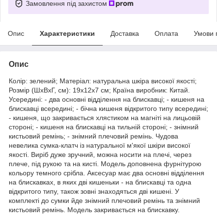
Замовлення під захистом
Опис
Характеристики
Доставка
Оплата
Умови 
Опис
Колір: зелений; Матеріал: натуральна шкіра високої якості;
Розмір (ШхВхГ, см): 19х12х7 см; Країна виробник: Китай.
Усередині: - два основні відділення на блискавці; - кишеня на
блискавці всередині; - бічна кишеня відкритого типу всередині;
- кишеня, що закривається хлястиком на магніті на лицьовій
стороні; - кишеня на блискавці на тильній стороні; - знімний
кистьовий ремінь; - знімний плечовий ремінь. Чудова
невелика сумка-клатч із натуральної м'якої шкіри високої
якості. Виріб дуже зручний, можна носити на плечі, через
плече, під рукою та на кисті. Модель доповнена фурнітурою
кольору темного срібла. Аксесуар має два основні відділення
на блискавках, в яких дві кишеньки - на блискавці та одна
відкритого типу, також зовні знаходяться дві кишені. У
комплекті до сумки йде знімний плечовий ремінь та знімний
кистьовий ремінь. Модель закривається на блискавку.