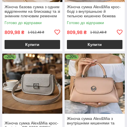
Жіноча базова сумка з одним
Жіноча сумка Alex&Mia крос-
відділенням на блискавці та зі
боді з внутрішньою й
знімним плечовим ременем
тильною кишенею бежева
екошкіра бежевий Alex&Mia
Готово до відправки
Готово до відправки
CD-9128
809,98
809,98
₴
₴
1 012,48 ₴
1 012,48 ₴
Купити
Купити
–20%
–20%
Жіноча сумка Alex&Mia з
Жіноча сумка Alex&Mia крос-
внутрішніми кишенями та