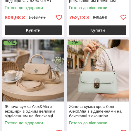
боді сіра CD-9390 GREY
регульованим плечовим
ременем рожева
Готово до відправки
Готово до відправки
809,98
752,13
₴
₴
1 012,48 ₴
940,16 ₴
Купити
Купити
–20%
–20%
Жіноча сумка Alex&Mia з
Жіноча сумка крос-боді
екошкіри з одним великим
Alex&Mia з відділеннями на
відділенням на блискавці
блискавці з екошкіри
бежева
блакитна
Готово до відправки
Готово до відправки