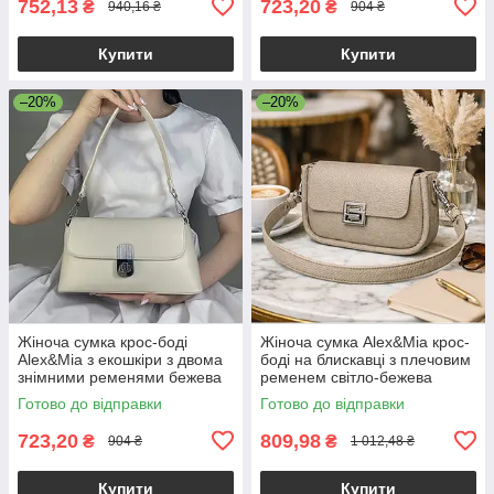
752,13
723,20
₴
₴
940,16 ₴
904 ₴
Купити
Купити
–20%
–20%
Жіноча сумка крос-боді
Жіноча сумка Alex&Mia крос-
Alex&Mia з екошкіри з двома
боді на блискавці з плечовим
знімними ременями бежева
ременем світло-бежева
Готово до відправки
Готово до відправки
723,20
809,98
₴
₴
904 ₴
1 012,48 ₴
Купити
Купити