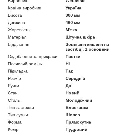
Виробник
WeLassie
Країна виробник
Україна
Висота
300 мм
Довжина
460 мм
Жорсткість
М'яка
Матеріал
Штучна шкіра
Відділення
Зовнішня кишеня на
застібці, 1 основний
Оздоблення та прикраси
Паєтки
Плечовий ремінь
Ні
Підкладка
Так
Розмір
Середній
Ручки
Дві
Стан
Новий
Стиль
Молодіжний
Тип застежки
Блискавка
Тип сумки
Шопер
Форма
Прямокутна
Колір
Пудровий