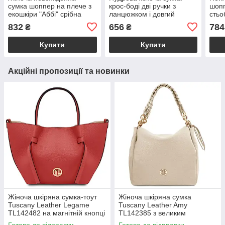
сумка шоппер на плече з
крос-боді дві ручки з
шопп
екошкіри "Аббі" срібна
ланцюжком і довгий
стьо
Welassie
ремінець на плече «Хлоя»
чорн
832
656
784
₴
₴
Welassie
Купити
Купити
Акційні пропозиції та новинки
Жіноча шкіряна сумка-тоут
Жіноча шкіряна сумка
Tuscany Leather Legame
Tuscany Leather Amy
TL142482 на магнітній кнопці
TL142385 з великим
з плечовим ременем,
відділенням і плечовим
Готово до відправки
Готово до відправки