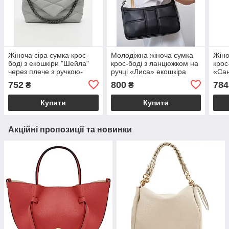
Жіноча сіра сумка крос-
Молодіжна жіноча сумка
Жіно
боді з екошкіри "Шейла"
крос-боді з ланцюжком на
крос
через плече з ручкою-
ручці «Лиса» екошкіра
«Сан
ланцюжком Welassie
чорного кольору Welassie
кори
752
800
784
₴
₴
Wela
Купити
Купити
Акційні пропозиції та новинки