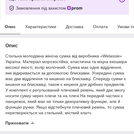
Замовлення під захистом
Опис
Характеристики
Доставка
Оплата
Умови п
Опис
Стильна молодіжна жіноча сумка від виробника «Welassie»
Україна. Матеріал морозостійка, еластична та міцна екошкіра
високої якості, колір молочний. Сумка має одне відділення,
яке відкривається за допомогою блискавки. Усередині сумка
має два відділення та кишеню на блискавці. Спереду сумки є
кишеня на блискавці, також є кишеня для дрібних предметів.
У комплекті є регульований плечовий ремінь, який дає змогу
носити сумку через плече та на плечі.На передній частині є
ланцюжок, який має не тільки декоративну функцію, але й
функцію ручки. Якщо відстебнути плечовий ремінь, то сумка
перетворюється на стильний, місткий клатч.
Приховати