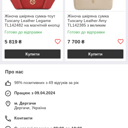
Жіноча шкіряна сумка-тоут
Жіноча шкіряна сумка
Tuscany Leather Legame
Tuscany Leather Amy
TL142482 на магнітній кнопці
TL142385 з великим
з плечовим ременем,
відділенням і плечовим
Готово до відправки
Готово до відправки
коралова BS2482_1_105
ременем, бежева
BS2385_1_98
5 819
7 700
₴
₴
Купити
Купити
Про нас
98% позитивних з 49 відгуків за рік
Працює з 09.04.2024
м. Дергачи
Дергачи, Україна
Контакти