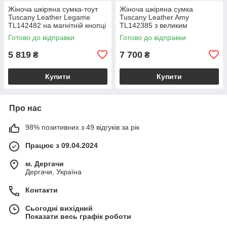
Жіноча шкіряна сумка-тоут
Жіноча шкіряна сумка
Tuscany Leather Legame
Tuscany Leather Amy
TL142482 на магнітній кнопці
TL142385 з великим
з плечовим ременем,
відділенням і плечовим
Готово до відправки
Готово до відправки
коралова BS2482_1_105
ременем, бежева
BS2385_1_98
5 819
7 700
₴
₴
Купити
Купити
Про нас
98% позитивних з 49 відгуків за рік
Працює з 09.04.2024
м. Дергачи
Дергачи, Україна
Контакти
Сьогодні вихідний
Показати весь графік роботи