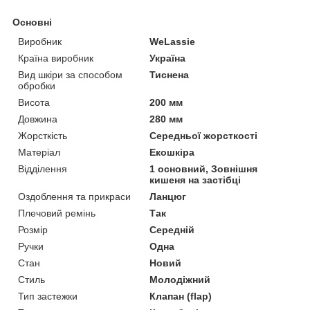
Основні
Виробник
WeLassie
Країна виробник
Україна
Вид шкіри за способом
Тиснена
обробки
Висота
200 мм
Довжина
280 мм
Жорсткість
Середньої жорсткості
Матеріал
Екошкіра
Відділення
1 основний, Зовнішня
кишеня на застібці
Оздоблення та прикраси
Ланцюг
Плечовий ремінь
Так
Розмір
Середній
Ручки
Одна
Стан
Новий
Стиль
Молодіжний
Тип застежки
Клапан (flap)