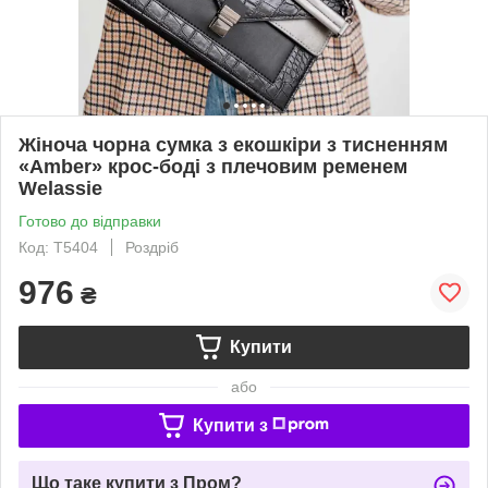
Жіноча чорна сумка з екошкіри з тисненням
«Amber» крос-боді з плечовим ременем
Welassie
Готово до відправки
Код: T5404
Роздріб
976
₴
Купити
або
Купити з
Що таке купити з Пром?