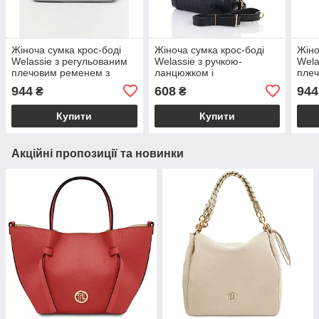
Жіноча сумка крос-боді
Жіноча сумка крос-боді
Жіно
Welassie з регульованим
Welassie з ручкою-
Wela
плечовим ременем з
ланцюжком і
плеч
екошкіри сірого кольору
регульованим плечовим
зов
944
608
944
₴
₴
«Тіффані»
ременем чорного кольору
чорн
«Бесс»
Купити
Купити
Акційні пропозиції та новинки