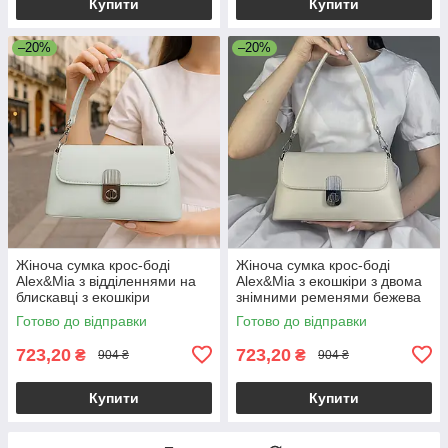
Купити
Купити
–20%
–20%
Жіноча сумка крос-боді
Жіноча сумка крос-боді
Alex&Mia з відділеннями на
Alex&Mia з екошкіри з двома
блискавці з екошкіри
знімними ременями бежева
блакитна
Готово до відправки
Готово до відправки
723,20
723,20
₴
₴
904 ₴
904 ₴
Купити
Купити