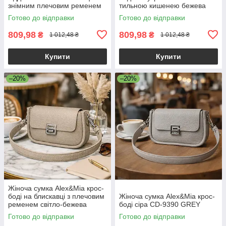
знімним плечовим ременем
тильною кишенею бежева
екошкіра бежевий Alex&Mia
Готово до відправки
Готово до відправки
CD-9128
809,98
809,98
₴
₴
1 012,48 ₴
1 012,48 ₴
Купити
Купити
–20%
–20%
Жіноча сумка Alex&Mia крос-
боді на блискавці з плечовим
Жіноча сумка Alex&Mia крос-
ременем світло-бежева
боді сіра CD-9390 GREY
Готово до відправки
Готово до відправки