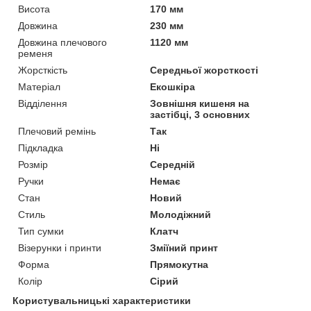
Висота
170 мм
Довжина
230 мм
Довжина плечового
1120 мм
ременя
Жорсткість
Середньої жорсткості
Матеріал
Екошкіра
Відділення
Зовнішня кишеня на
застібці, 3 основних
Плечовий ремінь
Так
Підкладка
Ні
Розмір
Середній
Ручки
Немає
Стан
Новий
Стиль
Молодіжний
Тип сумки
Клатч
Візерунки і принти
Зміїний принт
Форма
Прямокутна
Колір
Сірий
Користувальницькі характеристики