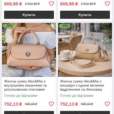
809,98
809,98
₴
₴
1 012,48 ₴
1 012,48 ₴
Купити
Купити
–20%
–20%
Жіноча сумка Alex&Mia з
Жіноча сумка Alex&Mia з
внутрішніми кишенями та
екошкіри з одним великим
регульованим плечовим
відділенням на блискавці
ременем рожева
бежева
Готово до відправки
Готово до відправки
752,13
752,13
₴
₴
940,16 ₴
940,16 ₴