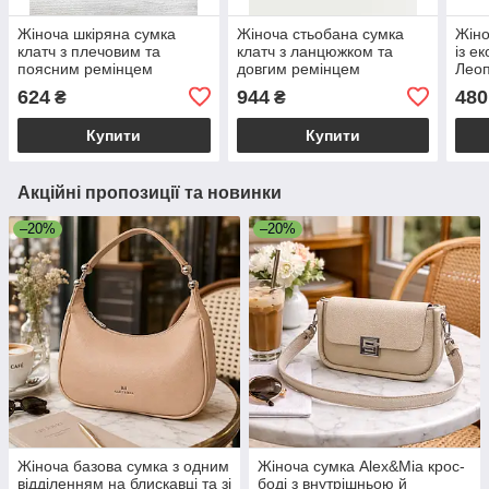
Жіноча шкіряна сумка
Жіноча стьобана сумка
Жіно
клатч з плечовим та
клатч з ланцюжком та
із е
поясним ремінцем
довгим ремінцем
Леоп
«Stacy» сіра Welassie
«Шарлотта» екошкіра
«Ете
624
944
480
₴
₴
бежевого кольору
пле
Welassie
Wela
Купити
Купити
Акційні пропозиції та новинки
–20%
–20%
Жіноча базова сумка з одним
Жіноча сумка Alex&Mia крос-
відділенням на блискавці та зі
боді з внутрішньою й