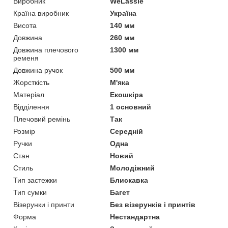
Виробник
WeLassie
Країна виробник
Україна
Висота
140 мм
Довжина
260 мм
Довжина плечового
1300 мм
ременя
Довжина ручок
500 мм
Жорсткість
М'яка
Матеріал
Екошкіра
Відділення
1 основний
Плечовий ремінь
Так
Розмір
Середній
Ручки
Одна
Стан
Новий
Стиль
Молодіжний
Тип застежки
Блискавка
Тип сумки
Багет
Візерунки і принти
Без візерунків і принтів
Форма
Нестандартна