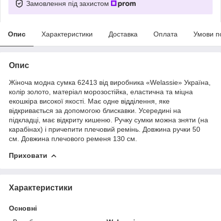
Замовлення під захистом
Опис
Характеристики
Доставка
Оплата
Умови п
Опис
Жіноча модна сумка 62413 від виробника «Welassie» Україна,
колір золото, матеріал морозостійка, еластична та міцна
екошкіра високої якості. Має одне відділення, яке
відкривається за допомогою блискавки. Усередині на
підкладці, має відкриту кишеню. Ручку сумки можна зняти (на
карабінах) і причепити плечовий ремінь. Довжина ручки 50
см. Довжина плечового ременя 130 см.
Приховати
Характеристики
Основні