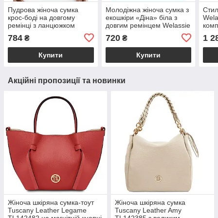
Пудрова жіноча сумка
Молодіжна жіноча сумка з
Стил
крос-боді на довгому
екошкіри «Діна» біла з
Wela
ремінці з ланцюжком
довгим ремінцем Welassie
комп
«Лайзі» стьобана екошкіра
коро
784
720
1 2
₴
₴
Welassie
беже
BL1
Купити
Купити
Акційні пропозиції та новинки
Жіноча шкіряна сумка-тоут
Жіноча шкіряна сумка
Tuscany Leather Legame
Tuscany Leather Amy
TL142482 на магнітній кнопці
TL142385 з великим