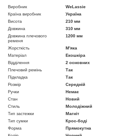
Виробник
WeLassie
Країна виробник
Україна
Висота
210 мм
Довжина
310 мм
Довжина плечового
1200 мм
ременя
Жорсткість
М'яка
Матеріал
Екошкіра
Відділення
2 основних
Плечовий ремінь
Так
Підкладка
Так
Розмір
Середній
Ручки
Немає
Стан
Новий
Стиль
Молодіжний
Тип застежки
Магніт
Тип сумки
Крос-боді
Форма
Прямокутна
Колір
Чорний