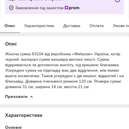
Замовлення під захистом
Опис
Характеристики
Доставка
Оплата
Умови п
Опис
Жіноча сумка 63104 від виробника «Welassie» Україна, колір
чорний, матеріал сумки екошкіра високої якості. Сумка
відкривається за допомогою магніту, під кришкою блискавка.
Усередині сумка на підкладці має два відділення, між якими
вшита
косметичка
. Також усередині є дві кишені: відкритий і на
блискавці. Довжина плечового ременя 120 см. Розміри сумки:
довжина 31 см, ширина 14 см, висота 21 см.
Приховати
Характеристики
Основні