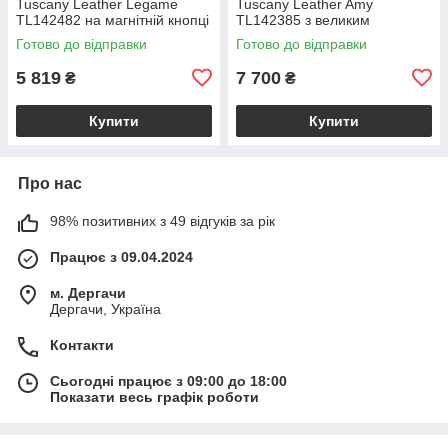
Tuscany Leather Legame
Tuscany Leather Amy
TL142482 на магнітній кнопці
TL142385 з великим
з плечовим ременем,
відділенням і плечовим
Готово до відправки
Готово до відправки
коралова BS2482_1_105
ременем, бежева
BS2385_1_98
5 819
7 700
₴
₴
Купити
Купити
Про нас
98% позитивних з 49 відгуків за рік
Працює з 09.04.2024
м. Дергачи
Дергачи, Україна
Контакти
Сьогодні працює з 09:00 до 18:00
Показати весь графік роботи