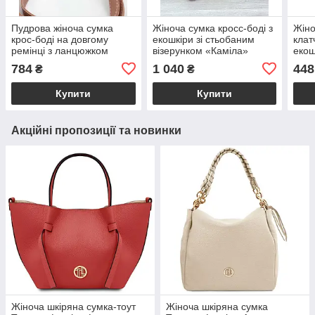
Пудрова жіноча сумка
Жіноча сумка кросс-боді з
Жіно
крос-боді на довгому
екошкіри зі стьобаним
клат
ремінці з ланцюжком
візерунком «Каміла»
екош
«Лайзі» стьобана екошкіра
бежевого кольору
коль
784
1 040
448
₴
₴
Welassie
Welassie
Купити
Купити
Акційні пропозиції та новинки
Жіноча шкіряна сумка-тоут
Жіноча шкіряна сумка