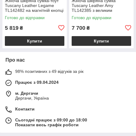
Жіноча шкіряна сумка-тоут
Жіноча шкіряна сумка
Tuscany Leather Legame
Tuscany Leather Amy
TL142482 на магнітній кнопці
TL142385 з великим
з плечовим ременем,
відділенням і плечовим
Готово до відправки
Готово до відправки
коралова BS2482_1_105
ременем, бежева
BS2385_1_98
5 819
7 700
₴
₴
Купити
Купити
Про нас
98% позитивних з 49 відгуків за рік
Працює з 09.04.2024
м. Дергачи
Дергачи, Україна
Контакти
Сьогодні працює з 09:00 до 18:00
Показати весь графік роботи