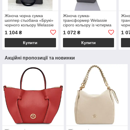
Жіноча чорна сумка
Жіноча сумка-
Жіно
шоппер стьобана «Брукі»
трансформер Welassie
тран
чорного кольору Welassie
сірого кольору із чотирма
чорн
ручками на одне
чоти
1 104
1 072
1 0
₴
₴
відділення з екошкіри
відд
«Лінда»
«Лін
Купити
Купити
Акційні пропозиції та новинки