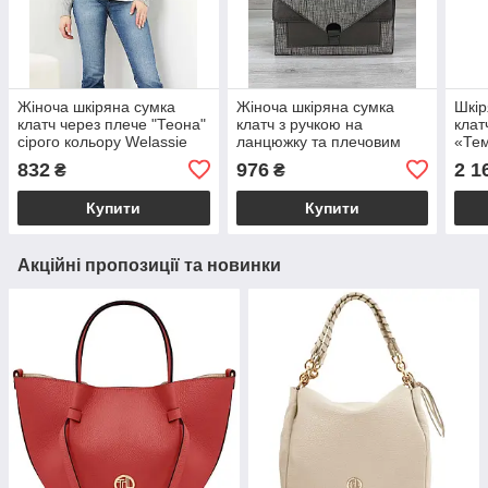
Жіноча шкіряна сумка
Жіноча шкіряна сумка
Шкір
клатч через плече "Теона"
клатч з ручкою на
клат
сірого кольору Welassie
ланцюжку та плечовим
«Тем
ременем «Amber» сірий
коль
832
976
2 1
₴
₴
блиск Welassie
Купити
Купити
Акційні пропозиції та новинки