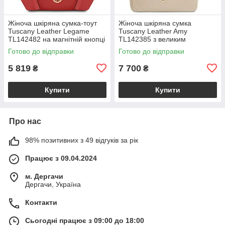
Жіноча шкіряна сумка-тоут
Жіноча шкіряна сумка
Tuscany Leather Legame
Tuscany Leather Amy
TL142482 на магнітній кнопці
TL142385 з великим
з плечовим ременем,
відділенням і плечовим
Готово до відправки
Готово до відправки
коралова BS2482_1_105
ременем, бежева
BS2385_1_98
5 819
7 700
₴
₴
Купити
Купити
Про нас
98% позитивних з 49 відгуків за рік
Працює з 09.04.2024
м. Дергачи
Дергачи, Україна
Контакти
Сьогодні працює з 09:00 до 18:00