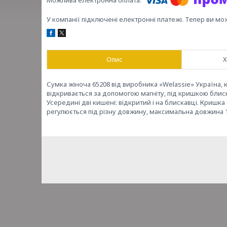
У компанії підключені електронні платежі. Тепер ви мо
Опис
Х
Сумка жіноча 65208 від виробника «Welassie» Україна, 
відкривається за допомогою магніту, під кришкою блиск
Усередині дві кишені: відкритий і на блискавці. Кришк
регулюється під різну довжину, максимальна довжина 1