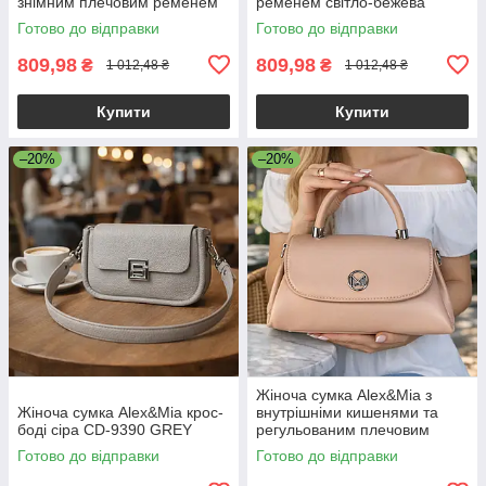
знімним плечовим ременем
ременем світло-бежева
екошкіра бежевий Alex&Mia
Готово до відправки
Готово до відправки
CD-9128
809,98
809,98
₴
₴
1 012,48 ₴
1 012,48 ₴
Купити
Купити
–20%
–20%
Жіноча сумка Alex&Mia з
Жіноча сумка Alex&Mia крос-
внутрішніми кишенями та
боді сіра CD-9390 GREY
регульованим плечовим
ременем рожева
Готово до відправки
Готово до відправки