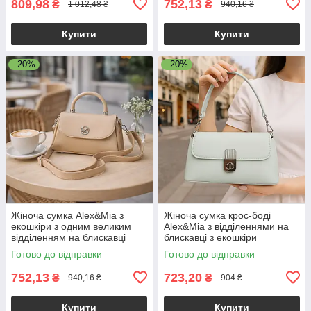
809,98
752,13
₴
₴
1 012,48 ₴
940,16 ₴
Купити
Купити
–20%
–20%
Жіноча сумка Alex&Mia з
Жіноча сумка крос-боді
екошкіри з одним великим
Alex&Mia з відділеннями на
відділенням на блискавці
блискавці з екошкіри
бежева
блакитна
Готово до відправки
Готово до відправки
752,13
723,20
₴
₴
940,16 ₴
904 ₴
Купити
Купити