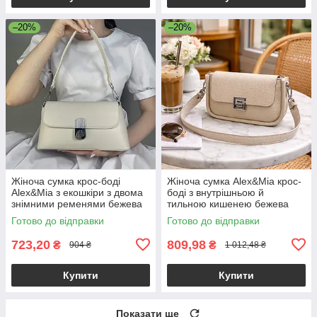
–20%
–20%
Жіноча сумка крос-боді
Жіноча сумка Alex&Mia крос-
Alex&Mia з екошкіри з двома
боді з внутрішньою й
знімними ременями бежева
тильною кишенею бежева
Готово до відправки
Готово до відправки
723,20
809,98
₴
₴
904 ₴
1 012,48 ₴
Купити
Купити
Показати ще