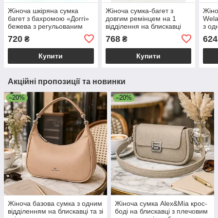
Жіноча шкіряна сумка
Жіноча сумка-багет з
Жіно
багет з бахромою «Доггі»
довгим ремінцем на 1
Wela
бежева з регульованим
відділення на блискавці
з од
ремінцем Welassie
«Луїза» сіра Welassie
блис
720
768
624
₴
₴
«Бет
Купити
Купити
Акційні пропозиції та новинки
–20%
–20%
Жіноча базова сумка з одним
Жіноча сумка Alex&Mia крос-
відділенням на блискавці та зі
боді на блискавці з плечовим