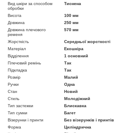
Вид шкіри за способом
Тиснена
обробки
Висота
100 мм
Довжина
250 мм
Довжина плечового
570 мм
ременя
Жорсткість
Середньої жорсткості
Матеріал
Екошкіра
Відділення
1 основний
Плечовий ремінь
Так
Підкладка
Так
Розмір
Малий
Ручки
Одна
Стан
Новий
Стиль
Молодіжний
Тип застежки
Блискавка
Тип сумки
Багет
Візерунки і принти
Без візерунків і принтів
Форма
Циліндрична