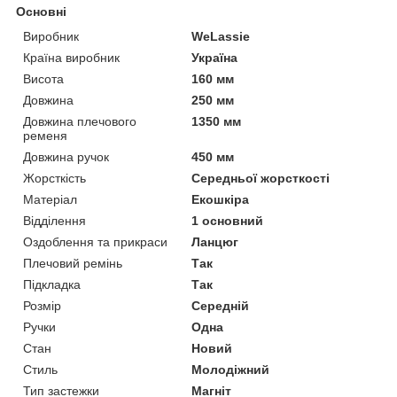
Основні
Виробник
WeLassie
Країна виробник
Україна
Висота
160 мм
Довжина
250 мм
Довжина плечового
1350 мм
ременя
Довжина ручок
450 мм
Жорсткість
Середньої жорсткості
Матеріал
Екошкіра
Відділення
1 основний
Оздоблення та прикраси
Ланцюг
Плечовий ремінь
Так
Підкладка
Так
Розмір
Середній
Ручки
Одна
Стан
Новий
Стиль
Молодіжний
Тип застежки
Магніт