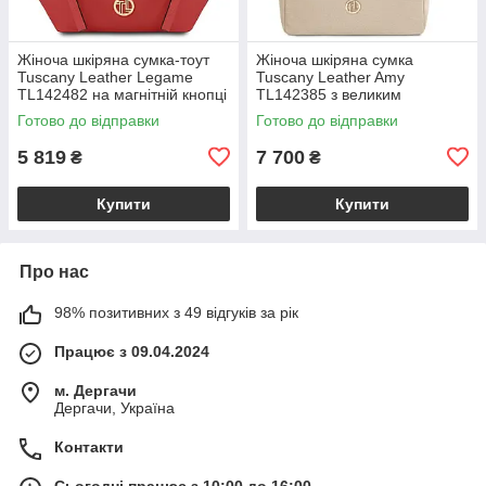
Жіноча шкіряна сумка-тоут
Жіноча шкіряна сумка
Tuscany Leather Legame
Tuscany Leather Amy
TL142482 на магнітній кнопці
TL142385 з великим
з плечовим ременем,
відділенням і плечовим
Готово до відправки
Готово до відправки
коралова BS2482_1_105
ременем, бежева
BS2385_1_98
5 819
7 700
₴
₴
Купити
Купити
Про нас
98% позитивних з 49 відгуків за рік
Працює з 09.04.2024
м. Дергачи
Дергачи, Україна
Контакти
Сьогодні працює з 10:00 до 16:00