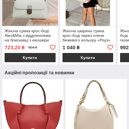
Жіноча сумка крос-боді
Жіноча шкіряна сумка
Жіно
Alex&Mia з відділеннями
крос-боді через плече
боді
на блискавці з екошкіри
бежевого кольору «Роуз»
геом
блакитна
стьобана на магніті
екош
723,20
1 040
992
₴
₴
904 ₴
Welassie
Купити
Купити
Акційні пропозиції та новинки